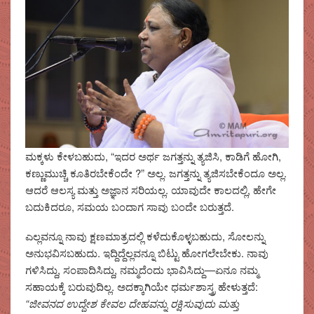
ಮಕ್ಕಳು ಕೇಳಬಹುದು, “ಇದರ ಅರ್ಥ ಜಗತ್ತನ್ನು ತ್ಯಜಿಸಿ, ಕಾಡಿಗೆ ಹೋಗಿ,
ಕಣ್ಣುಮುಚ್ಚಿ ಕೂತಿರಬೇಕೆಂದೇ ?” ಅಲ್ಲ. ಜಗತ್ತನ್ನು ತ್ಯಜಿಸಬೇಕೆಂದೂ ಅಲ್ಲ.
ಆದರೆ ಆಲಸ್ಯ ಮತ್ತು ಅಜ್ಞಾನ ಸರಿಯಲ್ಲ. ಯಾವುದೇ ಕಾಲದಲ್ಲಿ, ಹೇಗೇ
ಬದುಕಿದರೂ, ಸಮಯ ಬಂದಾಗ ಸಾವು ಬಂದೇ ಬರುತ್ತದೆ.
ಎಲ್ಲವನ್ನೂ ನಾವು ಕ್ಷಣಮಾತ್ರದಲ್ಲಿ ಕಳೆದುಕೊಳ್ಳಬಹುದು, ಸೋಲನ್ನು
ಅನುಭವಿಸಬಹುದು. ಇದ್ದಿದ್ದೆಲ್ಲವನ್ನೂ ಬಿಟ್ಟು ಹೋಗಲೇಬೇಕು. ನಾವು
ಗಳಿಸಿದ್ದು, ಸಂಪಾದಿಸಿದ್ದು, ನಮ್ಮದೆಂದು ಭಾವಿಸಿದ್ದು—ಏನೂ ನಮ್ಮ
ಸಹಾಯಕ್ಕೆ ಬರುವುದಿಲ್ಲ. ಅದಕ್ಕಾಗಿಯೇ ಧರ್ಮಶಾಸ್ತ್ರ ಹೇಳುತ್ತದೆ:
“ಜೀವನದ ಉದ್ದೇಶ ಕೇವಲ ದೇಹವನ್ನು ರಕ್ಷಿಸುವುದು ಮತ್ತು