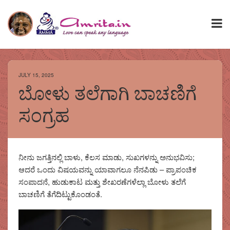
JULY 15, 2025
ಬೋಳು ತಲೆಗಾಗಿ ಬಾಚಣಿಗೆ
ಸಂಗ್ರಹ
ನೀನು ಜಗತ್ತಿನಲ್ಲಿ ಬಾಳು, ಕೆಲಸ ಮಾಡು, ಸುಖಗಳನ್ನು ಅನುಭವಿಸು;
ಆದರೆ ಒಂದು ವಿಷಯವನ್ನು ಯಾವಾಗಲೂ ನೆನಪಿಡು – ಪ್ರಾಪಂಚಿಕ
ಸಂಪಾದನೆ, ಹುಡುಕಾಟ ಮತ್ತು ಶೇಖರಣೆಗಳೆಲ್ಲಾ ಬೋಳು ತಲೆಗೆ
ಬಾಚಣಿಗೆ ತೆಗೆದಿಟ್ಟುಕೊಂಡಂತೆ.