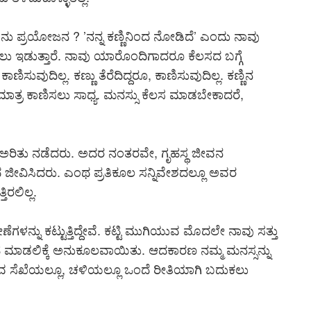
ನು ಪ್ರಯೋಜನ ? ’ನನ್ನ ಕಣ್ಣಿನಿಂದ ನೋಡಿದೆ’ ಎಂದು ನಾವು
ಹಾಲು ಇಡುತ್ತಾರೆ. ನಾವು ಯಾರೊಂದಿಗಾದರೂ ಕೆಲಸದ ಬಗ್ಗೆ
ಸುವುದಿಲ್ಲ. ಕಣ್ಣು ತೆರೆದಿದ್ದರೂ, ಕಾಣಿಸುವುದಿಲ್ಲ. ಕಣ್ಣಿನ
 ಮಾತ್ರ ಕಾಣಿಸಲು ಸಾಧ್ಯ. ಮನಸ್ಸು ಕೆಲಸ ಮಾಡಬೇಕಾದರೆ,
ಂದು ಅರಿತು ನಡೆದರು. ಅದರ ನಂತರವೇ, ಗೃಹಸ್ಥ ಜೀವನ
ದ ಜೀವಿಸಿದರು. ಎಂಥ ಪ್ರತಿಕೂಲ ಸನ್ನಿವೇಶದಲ್ಲೂ ಅವರ
ರಲಿಲ್ಲ.
ಳನ್ನು ಕಟ್ಟುತ್ತಿದ್ದೇವೆ. ಕಟ್ಟಿ ಮುಗಿಯುವ ಮೊದಲೇ ನಾವು ಸತ್ತು
 ಮಾಡಲಿಕ್ಕೆ ಅನುಕೂಲವಾಯಿತು. ಆದಕಾರಣ ನಮ್ಮ ಮನಸ್ಸನ್ನು
 ಸೆಖೆಯಲ್ಲೂ, ಚಳಿಯಲ್ಲೂ ಒಂದೆ ರೀತಿಯಾಗಿ ಬದುಕಲು