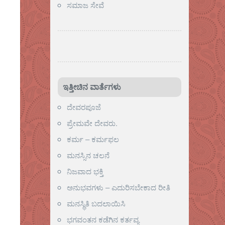
ಸಮಾಜ ಸೇವೆ
ಇತ್ತೀಚಿನ ವಾರ್ತೆಗಳು
ದೇವರಪೂಜೆ
ಪ್ರೇಮವೇ ದೇವರು.
ಕರ್ಮ – ಕರ್ಮಫಲ
ಮನಸ್ಸಿನ ಚಲನೆ
ನಿಜವಾದ ಭಕ್ತಿ
ಅನುಭವಗಳು – ಎದುರಿಸಬೇಕಾದ ರೀತಿ
ಮನಸ್ಥಿತಿ ಬದಲಾಯಿಸಿ
ಭಗವಂತನ ಕಡೆಗಿನ ಕರ್ತವ್ಯ