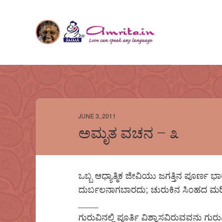
JUNE 3, 2011
ಅಮೃತ ವಚನ – ೩
ಒಬ್ಬ ಆಧ್ಯಾತ್ಮಿಕ ಜೀವಿಯು ಜಗತ್ತಿನ ಪೂರ್
ದುರ್ಬಲನಾಗಬಾರದು; ಚುರುಕಿನ ಸಿಂಹದ ಮರ
____
ಗುರುವಿನಲ್ಲಿ ಪೂರ್ತಿ ವಿಶ್ವಾಸವಿರುವವನು ಗುರುವ