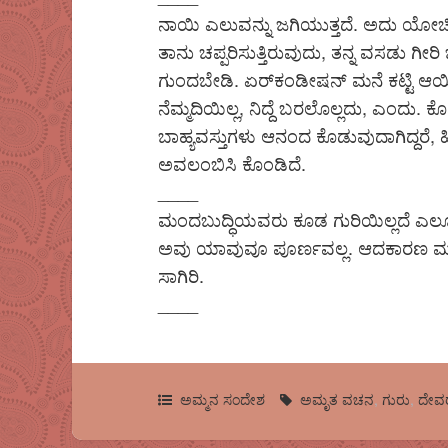
ನಾಯಿ ಎಲುವನ್ನು ಜಗಿಯುತ್ತದೆ. ಅದು ಯೋಚಿಸುತ
ತಾನು ಚಪ್ಪರಿಸುತ್ತಿರುವುದು, ತನ್ನ ವಸಡು ಗೀರಿ ಬ
ಗುಂದಬೇಡಿ. ಏರ್‌ಕಂಡೀಷನ್ ಮನೆ ಕಟ್ಟಿ ಆ
ನೆಮ್ಮದಿಯಿಲ್ಲ, ನಿದ್ದೆ ಬರಲೊಲ್ಲದು, ಎಂದು. ಕ
ಬಾಹ್ಯವಸ್ತುಗಳು ಆನಂದ ಕೊಡುವುದಾಗಿದ್ದರೆ, ಹ
ಅವಲಂಬಿಸಿ ಕೊಂಡಿದೆ.
____
ಮಂದಬುದ್ಧಿಯವರು ಕೂಡ ಗುರಿಯಿಲ್ಲದೆ ಎಲ್ಲೂ ಹ
ಅವು ಯಾವುವೂ ಪೂರ್ಣವಲ್ಲ. ಆದಕಾರಣ ಮುದ್ದ
ಸಾಗಿರಿ.
____
ಅಮ್ಮನ ಸಂದೇಶ
ಅಮೃತ ವಚನ
,
ಗುರು
,
ದೇವ