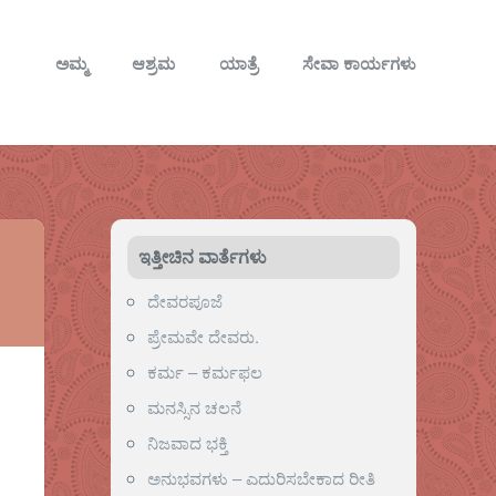
ಅಮ್ಮ
ಆಶ್ರಮ
ಯಾತ್ರೆ
ಸೇವಾ ಕಾರ್ಯಗಳು
ಇತ್ತೀಚಿನ ವಾರ್ತೆಗಳು
ದೇವರಪೂಜೆ
ಪ್ರೇಮವೇ ದೇವರು.
ಕರ್ಮ – ಕರ್ಮಫಲ
ಮನಸ್ಸಿನ ಚಲನೆ
ನಿಜವಾದ ಭಕ್ತಿ
ಅನುಭವಗಳು – ಎದುರಿಸಬೇಕಾದ ರೀತಿ