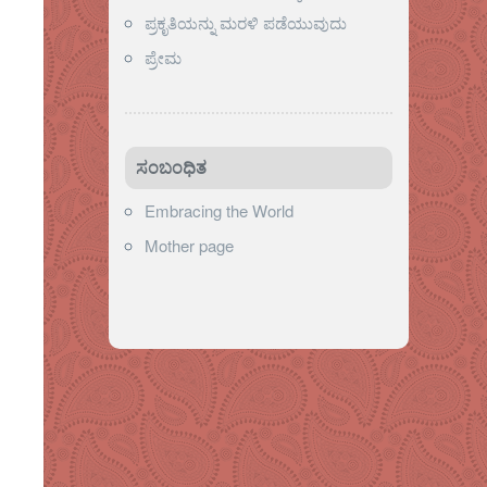
ಪ್ರಕೃತಿಯನ್ನು ಮರಳಿ ಪಡೆಯುವುದು
ಪ್ರೇಮ
ಸಂಬಂಧಿತ
Embracing the World
Mother page