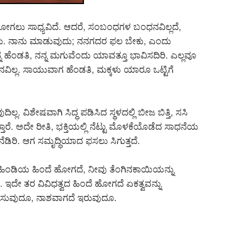
ಹೋಗಲು ಸಾಧ್ಯವಿದೆ. ಆದರೆ, ಸಂಬಂಧಗಳ ಬಂಧನವಿಲ್ಲದೆ,
ೇಕು. ನಾನು ಮಾಡುವುದು; ನನಗದರ ಫಲ ಬೇಕು, ಎಂದು
 ಹೆಂಡತಿ, ನನ್ನ ಮಗುವೆಂದು ಯಾವತ್ತೂ ಭಾವಿಸದಿರಿ. ಎಲ್ಲವೂ
ನವಿಲ್ಲ. ಸಾಯುವಾಗ ಹೆಂಡತಿ, ಮಕ್ಕಳು ಯಾರೂ ಒಟ್ಟಿಗೆ
ಲ್ಲ. ವಿಶೇಷವಾಗಿ ಸಿದ್ಧ ಪಡಿಸಿದ ಸ್ಥಳದಲ್ಲಿ ಬೀಜ ಬಿತ್ತಿ, ಸಸಿ
್ತಾರೆ. ಅದೇ ರೀತಿ, ಭಕ್ತಿಯಲ್ಲಿ ನೆಟ್ಟು ಮೊಳಕೆಯೊಡೆದ ಸಾಧನೆಯ
ನೆಡಿರಿ. ಆಗ ಸಮೃದ್ಧಿಯಾದ ಫಸಲು ಸಿಗುತ್ತದೆ.
ೂ ಹಿಂಡಿಯ ಹಿಂದೆ ಹೋಗದೆ, ನೀವು ತೆಂಗಿನಕಾಯಿಯನ್ನು
 ಇದೇ ತರ ವಿವಿಧತ್ವದ ಹಿಂದೆ ಹೋಗದೆ ಏಕತ್ವವನ್ನು
 ನಶಿಸುವುದೂ, ನಾಶವಾಗದೆ ಇರುವುದೂ.