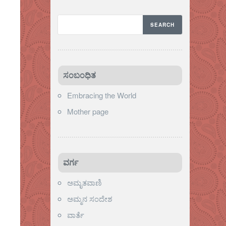
ಸಂಬಂಧಿತ
Embracing the World
Mother page
ವರ್ಗ
ಅಮೃತವಾಣಿ
ಅಮ್ಮನ ಸಂದೇಶ
ವಾರ್ತೆ