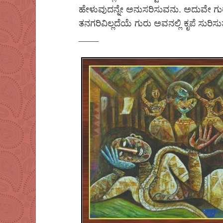
ಹೇಳುವುದನ್ನೇ ಅನುಸರಿಸುವನು. ಅದುವೇ ಗು
ತನಗರಿವಿಲ್ಲದೆಯೆ ಗುರು ಅವನಲ್ಲಿ ಕೃಪೆ ಸುರಿಸುತ್ತ
____