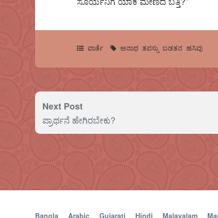
ಸೂರ್ಯನಿಗೆ ಯಾಕೆ ಮೇಣದ ಬತ್ತಿ?”
ವಾರ್ತೆ
ಅನಾಥ
,
ತಪಸ್ಸು
,
ಬಡತನ
,
ಹಸಿವು
Next Post
ಪ್ರಾರ್ಥನೆ ಹೇಗಿರಬೇಕು?
Bangla
Arabic
Gujarati
Hindi
Malayalam
Mar