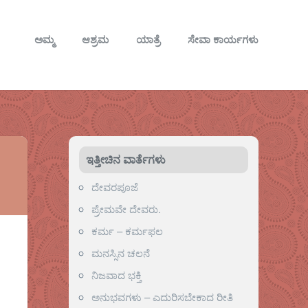
ಅಮ್ಮ
ಆಶ್ರಮ
ಯಾತ್ರೆ
ಸೇವಾ ಕಾರ್ಯಗಳು
ಇತ್ತೀಚಿನ ವಾರ್ತೆಗಳು
ದೇವರಪೂಜೆ
ಪ್ರೇಮವೇ ದೇವರು.
ಕರ್ಮ – ಕರ್ಮಫಲ
ಮನಸ್ಸಿನ ಚಲನೆ
ನಿಜವಾದ ಭಕ್ತಿ
ಅನುಭವಗಳು – ಎದುರಿಸಬೇಕಾದ ರೀತಿ