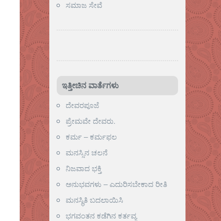
ಸಮಾಜ ಸೇವೆ
ಇತ್ತೀಚಿನ ವಾರ್ತೆಗಳು
ದೇವರಪೂಜೆ
ಪ್ರೇಮವೇ ದೇವರು.
ಕರ್ಮ – ಕರ್ಮಫಲ
ಮನಸ್ಸಿನ ಚಲನೆ
ನಿಜವಾದ ಭಕ್ತಿ
ಅನುಭವಗಳು – ಎದುರಿಸಬೇಕಾದ ರೀತಿ
ಮನಸ್ಥಿತಿ ಬದಲಾಯಿಸಿ
ಭಗವಂತನ ಕಡೆಗಿನ ಕರ್ತವ್ಯ