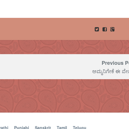
Previous P
ಅಮ್ಮನಿಗೇಕೆ ಈ ವೇ
athi
Punjabi
Sanskrit
Tamil
Telugu