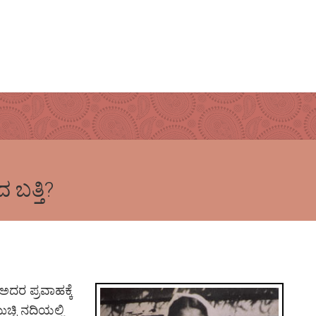
ಬತ್ತಿ?
?
ದರ ಪ್ರವಾಹಕ್ಕೆ
್ಚಿ ನದಿಯಲ್ಲಿ