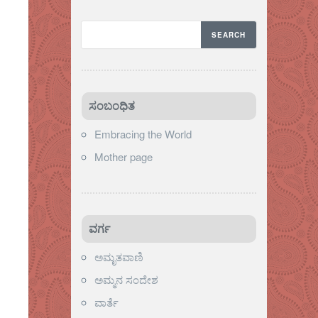
ಸಂಬಂಧಿತ
Embracing the World
Mother page
ವರ್ಗ
ಅಮೃತವಾಣಿ
ಅಮ್ಮನ ಸಂದೇಶ
ವಾರ್ತೆ