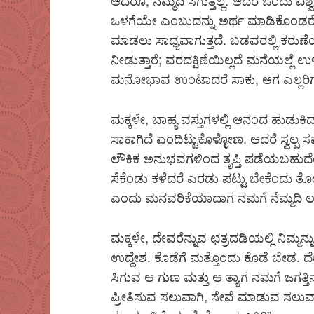
ಆದರೂ, ನೆಮ್ಮದಿ ಸಿಗುತ್ತಿಲ್ಲ. ಆದರೆ ಒಂದು
ಒಳಗೆಯೇ ಎಂಬುದನ್ನು ಅರ್ಥ ಮಾಡಿಕೊಂಡರೆ, ಆ 
ಮಾಡಲು ಸಾಧ್ಯವಾಗುತ್ತದೆ. ಬಡವರಲ್ಲಿ ಕರುಣ
ನೀಡುತ್ತಾರೆ; ವರದಕ್ಷಿಣೆಯಿಲ್ಲದೆ ಮನೆಯಲ್ಲೆ 
ಮನೋಭಾವ ಉಂಟಾದರೆ ಸಾಕು, ಆಗ ಎಲ್ಲರಿಗ
ಮಕ್ಕಳೇ, ಬಾಹ್ಯ ವಸ್ತುಗಳಲ್ಲಿ ಆನಂದ ಹುಡುಕ
ಸಾಕಾಗಿದೆ ಎಂದಿಟ್ಟುಕೊಳ್ಳೋಣ. ಆದರೆ ಸ್ವಲ
ಲೌಕಿಕ ಅನುಭವಗಳಿಂದ ತೃಪ್ತಿ ಪಡೆಯಬಹುದೆಂ
ಸೆಕೆಂಡು ಕಳೆದರೆ ಎರಡು ಪಟ್ಟು ಬೇಕೆಂದು ತ
ಎಂದು ಮನವರಿಕೆಯಾದಾಗ ನಮಗೆ ನೆಮ್ಮದಿ ಲಭಿ
ಮಕ್ಕಳೇ, ದೇವರೆನ್ನುವ ಛತ್ರದಡಿಯಲ್ಲಿ ನಿಮ್ಮ
ಉದ್ದೇಶ. ಕೊಡೆಗೆ ಮತ್ತೊಂದು ಕೊಡೆ ಬೇಡ. ದೇ
ಸಿಗುವ ಆ ಗುಣ ಮತ್ತು ಆ ತ್ಯಾಗ ನಮಗೆ ಜಗತ್ತಿನ
ಪ್ರೀತಿಸುವ ಸಲುವಾಗಿ, ಸೇವೆ ಮಾಡುವ ಸಲುವಾ