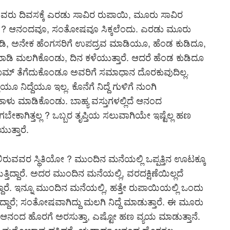
 ಅವರು ದಿವಸಕ್ಕೆ ಎರಡು ಸಾವಿರ ರುಪಾಯಿ, ಮೂರು ಸಾವಿರ
ಗಿ ? ಆನಂದವೂ, ಸಂತೋಷವೂ ಸಿಕ್ಕಲೆಂದು. ಎರಡು ಮೂರು
ಸುತ್ತಾಡಿ, ಅನೇಕ ಹೆಂಗಸರಿಗೆ ಉಪದ್ರವ ಮಾಡಿಯೂ, ಹೆಂಡ ಕುಡಿದೂ,
 ಮಾಡಿ ಮಲಗಿಕೊಂಡು, ದಿನ ಕಳೆಯುತ್ತಾರೆ. ಆದರೆ ಹೆಂಡ ಕುಡಿದೂ
್ ರೂಮ್ ತೆಗೆದುಕೊಂಡೂ ಅವರಿಗೆ ಸಮಾಧಾನ ದೊರಕುವುದಿಲ್ಲ.
ೂ ನಿದ್ದೆಯೂ ಇಲ್ಲ. ಕೊನೆಗೆ ನಿದ್ದೆ ಗುಳಿಗೆ ನುಂಗಿ
 ಹಾಳು ಮಾಡಿಕೊಂಡು. ಬಾಹ್ಯ ವಸ್ತುಗಳಲ್ಲಿದೆ ಆನಂದ
ಸಿಗಬೇಕಾಗಿತ್ತಲ್ಲ ? ಒಬ್ಬರ ತೃಪ್ತಿಯ ಸಲುವಾಗಿಯೇ ಇಷ್ಟೆಲ್ಲ ಹಣ
ುತ್ತಾರೆ.
ರುವವರ ಸ್ಥಿತಿಯೋ ? ಮುಂದಿನ ಮನೆಯಲ್ಲಿ ಒಪ್ಪತ್ತಿನ ಊಟಕ್ಕೂ
ತಿದ್ದಾರೆ. ಅದರ ಮುಂದಿನ ಮನೆಯಲ್ಲಿ, ವರದಕ್ಷಿಣೆಯಿಲ್ಲದೆ
ಾರೆ. ಇನ್ನೂ ಮುಂದಿನ ಮನೆಯಲ್ಲಿ, ಹತ್ತೇ ರುಪಾಯಿಯಲ್ಲಿ ಒಂದು
ದಾರೆ; ಸಂತೋಷವಾಗಿದ್ದು ಮಲಗಿ ನಿದ್ದೆ ಮಾಡುತ್ತಾರೆ. ಈ ಮೂರು
ಂದ ಹೊರಗೆ ಅರಸುತ್ತಾ, ಎಷ್ಟೋ ಹಣ ವ್ಯಯ ಮಾಡುತ್ತಾನೆ.