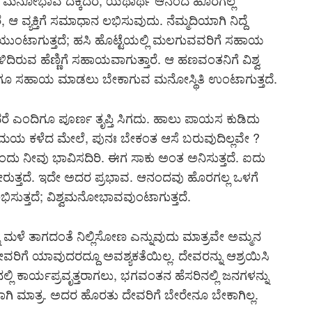
 ವಿಶ್ವ ಮನೋಭಾವ ದಕ್ಕಿದರೆ, ಯಥಾರ್ಥ ಆನಂದ ಹೊರಗಲ್ಲ
ವ್ಯಕ್ತಿಗೆ ಸಮಾಧಾನ ಲಭಿಸುವುದು. ನೆಮ್ಮದಿಯಾಗಿ ನಿದ್ದೆ
ೆಯುಂಟಾಗುತ್ತದೆ; ಹಸಿ ಹೊಟ್ಟೆಯಲ್ಲಿ ಮಲಗುವವರಿಗೆ ಸಹಾಯ
ಉಳಿದಿರುವ ಹೆಣ್ಣಿಗೆ ಸಹಾಯವಾಗುತ್ತಾರೆ. ಆ ಹಣವಂತನಿಗೆ ವಿಶ್ವ
ೂ ಸಹಾಯ ಮಾಡಲು ಬೇಕಾಗುವ ಮನೋಸ್ಥಿತಿ ಉಂಟಾಗುತ್ತದೆ.
ಿದರೆ ಎಂದಿಗೂ ಪೂರ್ಣ ತೃಪ್ತಿ ಸಿಗದು. ಹಾಲು ಪಾಯಸ ಕುಡಿದು
್ಪ ಸಮಯ ಕಳೆದ ಮೇಲೆ, ಪುನಃ ಬೇಕಂತ ಆಸೆ ಬರುವುದಿಲ್ಲವೇ ?
ದು ನೀವು ಭಾವಿಸದಿರಿ. ಈಗ ಸಾಕು ಅಂತ ಅನಿಸುತ್ತದೆ. ಐದು
ೋರುತ್ತದೆ. ಇದೇ ಅದರ ಪ್ರಭಾವ. ಆನಂದವು ಹೊರಗಲ್ಲ ಒಳಗೆ
ಸುತ್ತದೆ; ವಿಶ್ವಮನೋಭಾವವುಂಟಾಗುತ್ತದೆ.
ನ್ನು ಮಳೆ ತಾಗದಂತೆ ನಿಲ್ಲಿಸೋಣ ಎನ್ನುವುದು ಮಾತ್ರವೇ ಅಮ್ಮನ
ವರಿಗೆ ಯಾವುದರದ್ದೂ ಅವಶ್ಯಕತೆಯಿಲ್ಲ. ದೇವರನ್ನು ಆಶ್ರಯಿಸಿ
ಲ್ಲಿ ಕಾರ್ಯಪ್ರವೃತ್ತರಾಗಲು, ಭಗವಂತನ ಹೆಸರಿನಲ್ಲಿ ಜನಗಳನ್ನು
ಗಿ ಮಾತ್ರ. ಅದರ ಹೊರತು ದೇವರಿಗೆ ಬೇರೇನೂ ಬೇಕಾಗಿಲ್ಲ.