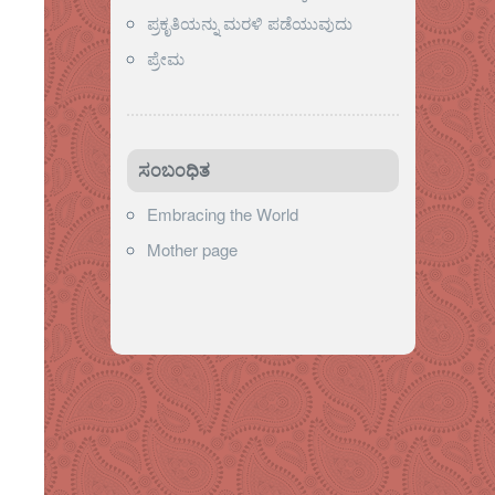
ಪ್ರಕೃತಿಯನ್ನು ಮರಳಿ ಪಡೆಯುವುದು
ಪ್ರೇಮ
ಸಂಬಂಧಿತ
Embracing the World
Mother page