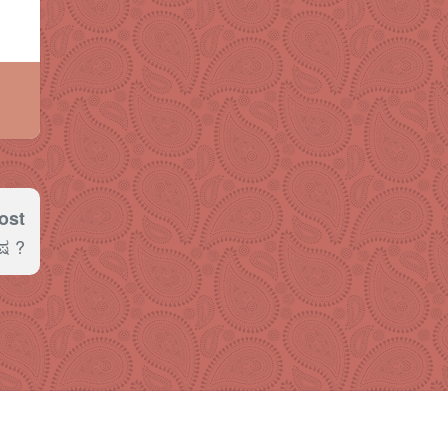
ost
ಷ ?