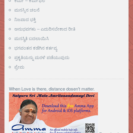
ಕರ್ಮ – ಕರ್ಮಫಲ
ಮನಸ್ಸಿನ ಚಲನೆ
ನಿಜವಾದ ಭಕ್ತಿ
ಅನುಭವಗಳು – ಎದುರಿಸಬೇಕಾದ ರೀತಿ
ಮನಸ್ಥಿತಿ ಬದಲಾಯಿಸಿ
ಭಗವಂತನ ಕಡೆಗಿನ ಕರ್ತವ್ಯ
ಪ್ರಕೃತಿಯನ್ನು ಮರಳಿ ಪಡೆಯುವುದು
ಪ್ರೇಮ
When Love is there, distance dosen't matter.