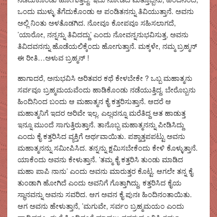
ಒಂದು ಮುಳ್ಳು ತೆಗೆದುಕೊಂಡು ಆ ಪಂಡಿತನನ್ನು ತಿವಿಯುತ್ತಾನೆ. ಅವನು
ಅಲ್ಲಿ ನಿಂತು ಅಳತೊಡಗಿದ. ನೋವೂ ಕೋಪವೂ ಸಹಿಸಲಾಗದೆ,
’ಯಾರೋ, ನನ್ನನ್ನು ತಿವಿದದ್ದು’ ಎಂದು ನೋವನ್ನನುಭವಿಸುತ್ತ, ಅವನು
ತಿವಿದವನನ್ನು ಹೊಡೆಯಲಿಕ್ಕೆಂದು ಹೋಗುತ್ತಾನೆ. ಮಕ್ಕಳೇ, ನಮ್ಮ ಬ್ರಹ್ಮನ್
ಈ ರೀತಿ…ಅಳುವ ಬ್ರಹ್ಮನ್ !
ಹಾಗಾದರೆ, ಅನುಭವಿಸಿ ಅರಿತವರ ಕಥೆ ಕೇಳಬೇಕೇ ? ಒಬ್ಬ ಮಹಾತ್ಮನು
ಸರ್ವವೂ ಬ್ರಹ್ಮಮಯವೆಂದು ಹಾಡಿಕೊಂಡು ನಡೆಯುತ್ತಿದ್ದ. ಬೇರೊಬ್ಬನು
ಹಿಂದಿನಿಂದ ಬಂದು ಆ ಮಹಾತ್ಮನ ಕೈ ಕತ್ತರಿಸುತ್ತಾನೆ. ಆದರೆ ಆ
ಮಹಾತ್ಮನಿಗೆ ಇದರ ಅರಿವೇ ಇಲ್ಲ. ಎಲ್ಲವನ್ನೂ ಮರೆತಿದ್ದ ಆತ ಹಾಡುತ್ತ
ಇನ್ನೂ ಮುಂದೆ ಸಾಗುತ್ತಿರುತ್ತಾನೆ. ತಾನೊಬ್ಬ ಮಹಾತ್ಮನನ್ನು ಪೀಡಿಸಿದ್ದು
ಎಂದು ಕೈ ಕತ್ತರಿಸಿದ ವ್ಯಕ್ತಿಗೆ ಅರ್ಥವಾಯಿತು. ಪಶ್ಚಾತ್ತಪಪಟ್ಟು ಅವನು
ಮಹಾತ್ಮನನ್ನು ಸಮೀಪಿಸಿದ. ತನ್ನನ್ನು ಕ್ಷಮಿಸಬೇಕೆಂದು ಕೇಳಿ ಕೊಳ್ಳುತ್ತಾನೆ.
ಯಾಕೆಂದು ಅವನು ಕೇಳುತ್ತಾನೆ. ’ತಮ್ಮ ಕೈ ಕತ್ತರಿಸಿ ತುಂಡು ಮಾಡಿದ
ಮಹಾ ಪಾಪಿ ನಾನು’ ಎಂದು ಅವನು ಮಾರುತ್ತರ ಕೊಟ್ಟ. ಆಗಲೇ ತನ್ನ ಕೈ
ತುಂಡಾಗಿ ಹೋಗಿದೆ ಎಂದು ಅವನಿಗೆ ಗೊತ್ತಾಗಿದ್ದು. ಕತ್ತರಿಸಿದ ಕೈಯ
ಸ್ಥಾನವನ್ನು ಅವನು ಸವರಿದ. ಆಗ ಅವನ ಕೈ ಪುನಃ ಹಿಂದಿನಂತಾಯಿತು.
ಆಗ ಅವನು ಹೇಳುತ್ತಾನೆ, ’ಮಗುವೇ, ಸರ್ವಂ ಬ್ರಹ್ಮಮಯಂ ಎಂದು