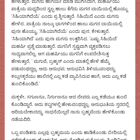
ಹೇಳುತ್ತಾರೆ. ಮಗನು ಹಾಗೆಯೇ ಮಾಡಿ ಮುಗಿಸಿದಾಗ, ಮಹರ್ಷಿಯು
ಪಾತ್ರೆಯ ಮಧ್ಯದಿಂದ ಸ್ವಲ್ಪ ಹಾಲು ತೆಗೆದು ಮಗನ ಬಾಯಿಯಲ್ಲಿ ಹೊಯ್ದು
’ಸಿಹಿಯಾಗಿದೆಯೆ’ ಎಂದು ಪ್ರ ಶ್ನಿಸುತ್ತಾರೆ. ಸಿಹಿಯಿದೆ ಎಂದು ಮಗನು
ಹೇಳಿದ. ಪಾತ್ರೆಯ ನಾಲ್ಕೂ ಭಾಗಗಳಿಂದ ಹಾಲು ಮಗನ ಬಾಯಿಯಲ್ಲಿ
ಪುನಃ ಹೊಯ್ದು, ’ಸಿಹಿಯಾಗಿದೆಯೆ’ ಎಂದು ಪುನ: ಕೇಳುತ್ತಾರೆ.
’ಸಿಹಿಯಾಗಿದೆ’ ಎದು ಪುನಃ ಮಗನು ಉತ್ತರಿಸಿದ. ’ಎಷ್ಟು ಸಿಹಿಯಿದೆ’
ಮಹರ್ಷಿ ಪ್ರಶ್ನೆ ಮಾಡುತ್ತಾರೆ. ಮಗನಿಗೆ ಸ್ಪಷ್ಟವಾಗಿ ವ್ಯಕ್ತಪಡಿಸಲು
ಸಾಧ್ಯವಾಗಲಿಲ್ಲ. ಆಗ ಮಹರ್ಷಿಯು ಮಗನಿಗೆ ಉಪದೇಶಿಸುತ್ತ
ಹೇಳುತ್ತಾರೆ, ’ ಮಗುವೆ, ಬ್ರಹ್ಮನ್ ಎಂದು ಮಾತಲ್ಲಿ ಹೇಳಿ ಹೆಮ್ಮೆ
ಪಡುವಂಥದ್ದಲ್ಲ. ಅದು ಅನುಭವ; ಅನುಭವಿಸಿ ತಿಳಿಯುವಂಥದ್ದು.
ಕಲ್ಲುಸಕ್ಕರೆಯು ಹಾಲಿನಲ್ಲಿ ಎಲ್ಲ ಕಡೆ ವ್ಯಾಪಿಸಿರುವ ಹಾಗೆ, ಅದು ಎಲ್ಲ ಕಡೆ
ತುಂಬಿಕೊಂಡಿದೆ.’
ಮಕ್ಕಳೇ, ಸಗುಣನೂ, ನಿರ್ಗುಣನೂ ಆದ ದೇವರು ಎಲ್ಲ ಕಡೆಯೂ ತುಂಬಿ
ಕೊಂಡಿದ್ದಾನೆ. ಅದು ಶಬ್ದಗಳಲ್ಲಿ ಹೇಳುವಂಥದ್ದಲ್ಲ. ಅನುಭೂತಿಯ ಸ್ತರದಲ್ಲಿ
ಅರಿಯಬೇಕಾದದ್ದು. ಸಾಧನೆಯಿಲ್ಲದೆ ನಾನು ಬ್ರಹ್ಮವೆಂದು ಹೇಳಿಕೊಂಡು
ನಡೆಯದಿರಿ.
ಒಬ್ಬ ಪಂಡಿತನು ಎಲ್ಲವು ಬ್ರಹ್ಮಮಯ ಎಂದು ಹಾಡಿಕೊಂಡು ಬೀದಿಯಲ್ಲಿ
ನಡೆದುಕೊಂಡು ಹೋಗುತ್ತಿದ್ದ. ಇದು ನೋಡಿದ ಮತ್ತೊಬ್ಬನು, ಹಿಂದಿನಿಂದ,