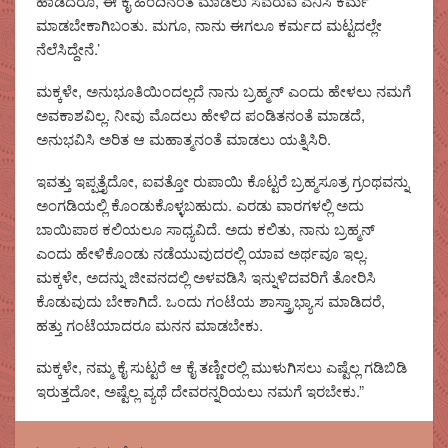
ಹಾಡಿದರೂ, ಈ ಕೈ ಹಿಂದಿನಂತೆ ಮಾಡಲು ಸವರುವ ಎನಿಸಿ ಕರ್ಮ
ಮಾಡಬೇಕಾಗಿಬಂತು. ಮಗೂ, ನಾನು ಈಗಲೂ ಕರ್ಮದ ಮಟ್ಟದಲ್ಲೇ
ನೆಲೆಸಿದ್ದೇನೆ.’
ಮಕ್ಕಳೇ, ಅನುಭೂತಿಯಿಂದಲ್ಲದೆ ನಾನು ಬ್ರಹ್ಮನ್ ಎಂದು ಹೇಳಲು ನಮಗೆ
ಅವಕಾಶವಿಲ್ಲ. ನೀವು ಮೊದಲು ಹೇಳಿದ ಪಂಡಿತನಂತೆ ಮಾಡದೆ,
ಅನುಭವಿಸಿ ಅರಿತ ಆ ಮಹಾತ್ಮನಂತೆ ಮಾಡಲು ಯತ್ನಿಸಿರಿ.
ಇವತ್ತು ಇಪ್ಪತ್ತೈದೋ, ಐವತ್ತೋ ರುಪಾಯಿ ಕೊಟ್ಟರೆ ಬ್ರಹ್ಮಸೂತ್ರ ಗ್ರಂಥವನ್ನು
ಅಂಗಡಿಯಲ್ಲಿ ಕೊಂಡುಕೊಳ್ಳಬಹುದು. ಎರಡು ವಾರಗಳಲ್ಲಿ ಅದು
ಬಾಯಿಪಾಠ ಕಲಿಯಲೂ ಸಾಧ್ಯವಿದೆ. ಅದು ಕಲಿತು, ನಾನು ಬ್ರಹ್ಮನ್
ಎಂದು ಹೇಳಿಕೊಂಡು ನಡೆಯುವುದರಲ್ಲಿ ಯಾವ ಅರ್ಥವೂ ಇಲ್ಲ.
ಮಕ್ಕಳೇ, ಅದನ್ನು ಜೀವನದಲ್ಲಿ ಅಳವಡಿಸಿ ಇನ್ನುಳಿದವರಿಗೆ ತೋರಿಸಿ
ಕೊಡುವುದು ಬೇಕಾಗಿದೆ. ಒಂದು ಗಂಟೆಯ ಶಾಸ್ತ್ರಾಭ್ಯಾಸ ಮಾಡಿದರೆ,
ಹತ್ತು ಗಂಟೆಯಾದರೂ ಮನನ ಮಾಡಬೇಕು.
ಮಕ್ಕಳೇ, ನಮ್ಮ ಕೈ ಸುಟ್ಟರೆ ಆ ಕೈ ತಣ್ಣೀರಲ್ಲಿ ಮುಳುಗಿಸಲು ಎಷ್ಟೆಲ್ಲ ಗಡಿಬಿಡಿ
ಇರುತ್ತದೋ, ಅಷ್ಟೆಲ್ಲ ವ್ಯಥೆ ದೇವರನ್ನರಿಯಲು ನಮಗೆ ಇರಬೇಕು.”