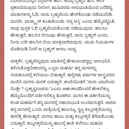
ವಿವೇಚನೆಯಿಲ್ಲದ ಪ್ರಾಣಿಗಳ ಹಾಗೆ. ಅವೆಲ್ಲ ಬ್ರಹ್ಮವೆ ತಾನೆ. ಅದೇ
ಪ್ರಕಾರವಿರುವುದು ನೀನೀಗ. ಋಷಿವರರು ಅನುಭೂತಿಯಿಂದ ಬರೆದಿಟ್ಟ
ಮಾತುಗಳನ್ನು ಓದಿ, ನಾನು ಬ್ರಹ್ಮವೆಂದು ಹೇಳಿಕೊಂಡು ನಡೆಯಬೇಡಿ.
ಮಗನೇ, ವಾಚ್ಮ್ಯಾನ್ ಕೂತುಕೊಂಡು ’ನನ್ನ ಆಸ್ತಿ’ ಎಂದು ಹೆಮ್ಮೆಪಟ್ಟಂತೆ,
ನಾವು ಪುಸ್ತಕ ಓದಿ ಬ್ರಹ್ಮವೆಂದುಕೊಂಡು ನಡೆಯುವುದು. ಹಲಸೂ
ಹೇಳುತ್ತದೆ; ಹಲಸಿನ ಬೀಜವೂ ಹೇಳುತ್ತದೆ, ನಾನು ಬ್ರಹ್ಮನ್ ಎಂದು.
ನೀನು ಬರೇ ಹಲಸಿನ ಬೀಜ ಮಾತ್ರವಾಗಿರುವುದು. ಯಮ ನಿಯಮಗಳ
ಜೊತೆಗೂಡಿ ನಿನಗೆ ಆ ಬ್ರಹ್ಮನ್ ಆಗಲು ಸಾಧ್ಯ.
ಮಕ್ಕಳೇ, ಬ್ರಹ್ಮವೆನ್ನುವುದು ಮಾತಿನಲ್ಲಿ ಹೇಳುವಂಥದ್ದಲ್ಲ; ಅನುಭವಿಸಿ
ತಿಳಿದುಕೊಳ್ಳಬೇಕಾದದ್ದು. ಒಬ್ಬರು ಮಹರ್ಷಿ ತನ್ನ ಮಗನನ್ನು
ಗುರುಕುಲದಲ್ಲಿ ಕಲಿಯಲು ಬಿಡುತ್ತಾರೆ. ಹನ್ನೆರಡು ವರ್ಷಗಳ ಶಾಸ್ತ್ರಪಠನ
ಮುಗಿಸಿ ಮಗನು ಮರಳಿ ಬರುತ್ತಾನೆ. ತಂದೆಯೊಡನೆ “ನಾನು ಯಾರೆಂದು
ಗೊತ್ತೇ ? ಬ್ರಹ್ಮಸ್ವರೂಪನು.”ಎಂದು ಅಹಂಕಾರದಿಂದನೆ ಹೇಳಲಿಕ್ಕೂ,
ಹೆಮ್ಮೆಯೊಂದಿಗೆ ವರ್ತಿಸಲಿಕ್ಕೂ ತೊಡಗಿದ. ಮಗನ ಈ ವರ್ತನೆಯನ್ನು
ಕಂಡ ಮಹರ್ಷಿಗೆ ತನ್ನ ಮಗನಲ್ಲಿ ಸಹಾನುಭೂತಿ ಉಂಟಾಗುತ್ತದೆ. ಅವರು
ತನ್ನ ಮಗನಲ್ಲಿ ಒಂದು ಪಾತ್ರೆಯಲ್ಲಿ ಹಾಲನ್ನೂ, ಸ್ವಲ್ಪ ಕಲ್ಲುಸಕ್ಕರೆಯನ್ನೂ
ತರಲಿಕ್ಕೆ ಹೇಳುತ್ತಾರೆ. ಮಗನು ಹಾಲು ಮತ್ತು ಕಲ್ಲುಸಕ್ಕರೆ ತೆಗೆದುಕೊಂಡು
ಬರುತ್ತಾನೆ. ಕಲ್ಲುಸಕ್ಕರೆಯನ್ನು ಹಾಲಲ್ಲಿ ಹಾಕಿ ಕಲೆಸಲು ಮಹರ್ಷಿ