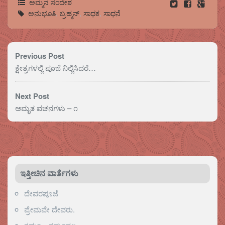
ಅಮ್ಮನ ಸಂದೇಶ
ಅನುಭೂತಿ
,
ಬ್ರಹ್ಮನ್
,
ಸಾಧಕ
,
ಸಾಧನೆ
Previous Post
ಕ್ಷೇತ್ರಗಳಲ್ಲಿ ಪೂಜೆ ನಿಲ್ಲಿಸಿದರೆ…
Next Post
ಅಮೃತ ವಚನಗಳು – ೧
ಇತ್ತೀಚಿನ ವಾರ್ತೆಗಳು
ದೇವರಪೂಜೆ
ಪ್ರೇಮವೇ ದೇವರು.