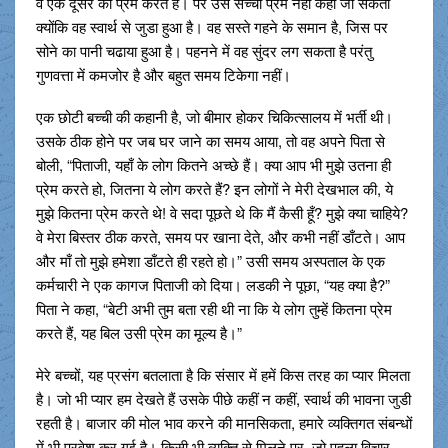
वे एक दूसरे को प्रेम करते हैं। पर उसे सच्चा प्रेम नहीं कहा जा सकता
क्योंकि वह स्वार्थ से जुडा हुआ है। वह सस्ते गहने के समान है, जिस पर
सोने का पानी चढाया हुआ है। पहनने में वह सुंदर लग सकता है परंतु
गुणवत्ता में कमजोर है और बहुत समय टिकेगा नहीं।
एक छोटी बच्ची की कहानी है, जो बीमार होकर चिकित्सालय में भर्ती थी।
उसके ठीक होने पर जब घर जाने का समय आया, तो वह अपने पिता से
बोली, “पिताजी, यहाँ के लोग कितने अच्छे हैं। क्या आप भी मुझे उतना ही
प्रेम करते हो, जितना ये लोग करते हैं? इन लोगों ने मेरी देखभाल की, ये
मुझे कितना प्रेम करते थे! वे सदा पूछते थे कि मैं कैसी हूँ? मुझे क्या चाहिये?
वे मेरा बिस्तर ठीक करते, समय पर खाना देते, और कभी नहीं डाँटते। आप
और माँ तो मुझे हमेशा डाँटते ही रहते हो।” उसी समय अस्पताल के एक
कर्मचारी ने एक कागज पिताजी को दिया। लडकी ने पूछा, “यह क्या है?”
पिता ने कहा, “बेटी अभी तुम बता रही थी ना कि ये लोग तुम्हें कितना प्रेम
करते हैं, यह बिल उसी प्रेम का मूल्य है।”
मेरे बच्चों, यह प्रसंग बतलाता है कि संसार में हमें किस तरह का प्यार मिलता
है। जो भी प्यार हम देखते हैं उसके पीछे कहीं न कहीं, स्वार्थ की भावना जुडी
रहती है। बाजार की मोल भाव करने की मानसिकता, हमारे व्यक्तिगत संबन्धों
में भी प्रवेश कर गई है। किसी भी व्यक्ति से मिलने पर, जो पहला विचार