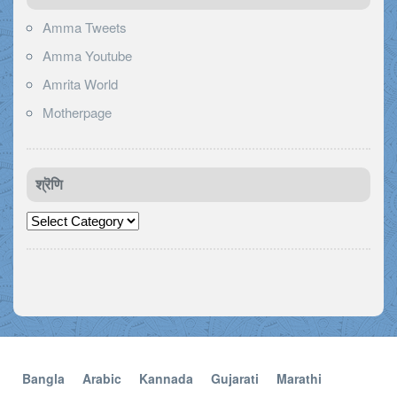
Amma Tweets
Amma Youtube
Amrita World
Motherpage
श्रॆणि
श्रॆणि
Bangla
Arabic
Kannada
Gujarati
Marathi