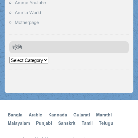
Amma Youtube
Amrita World
Motherpage
श्रॆणि
श्रॆणि
Bangla
Arabic
Kannada
Gujarati
Marathi
Malayalam
Punjabi
Sanskrit
Tamil
Telugu