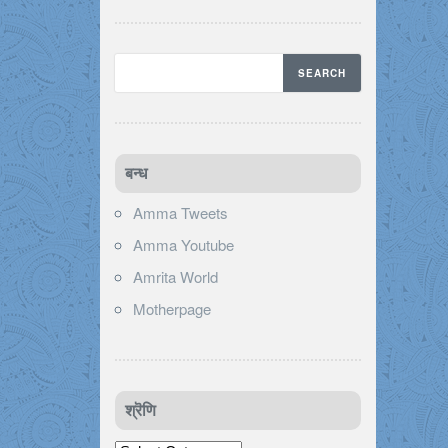
बन्ध
Amma Tweets
Amma Youtube
Amrita World
Motherpage
श्रॆणि