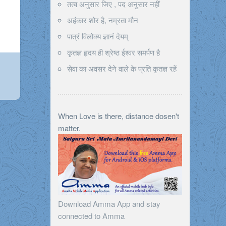
तत्व अनुसार जिए , पद अनुसार नहीं
अहंकार शोर है, नम्रता मौन
पात्रं विलोक्य ज्ञानं देयम्
कृतज्ञ हृदय ही श्रेष्ठ ईश्वर समर्पण है
सेवा का अवसर देने वाले के प्रति कृतज्ञ रहें
When Love is there, distance dosen't
matter.
Download Amma App and stay
connected to Amma