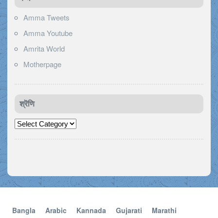
Amma Tweets
Amma Youtube
Amrita World
Motherpage
श्रॆणि
श्रॆणि
Bangla
Arabic
Kannada
Gujarati
Marathi