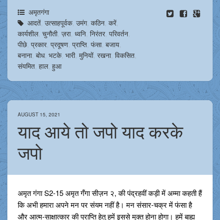
अमृतगंगा
आदतें
,
उत्साहपूर्वक
,
उमंग
,
कठिन
,
करें
,
कार्यशील
,
चुनौती
,
ज़रा
,
ध्वनि
,
निरंतर
,
परिवर्तन
,
पीछे
,
प्रकार
,
प्रदूषण
,
प्राप्ति
,
फंसा
,
बजाय
,
बनाना
,
बोध
,
भटके
,
भारी
,
मुनियों
,
रखना
,
विकसित
,
संयमित
,
हाल
,
हुआ
AUGUST 15, 2021
याद आये तो जपो याद करके
जपो
अमृत गंगा S2-15 अमृत गँगा सीज़न २, की पंद्रहवीं कड़ी में अम्मा कहती हैं
कि अभी हमारा अपने मन पर संयम नहीं है। मन संसार-चक्र में फंसा है
और आत्म-साक्षात्कार की प्राप्ति हेतु हमें इससे मुक्त होना होगा। हमें बाह्य