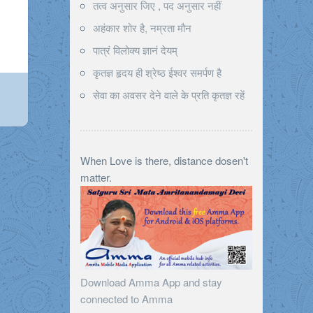
तत्व अनुसार जिए , पद अनुसार नहीं
अहंकार शोर है, नम्रता मौन
पात्रं विलोक्य ज्ञानं देयम्
कृतज्ञ हृदय ही श्रेष्ठ ईश्वर समर्पण है
सेवा का अवसर देने वाले के प्रति कृतज्ञ रहें
When Love is there, distance dosen't
matter.
Download Amma App and stay
connected to Amma