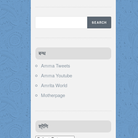
बन्ध
Amma Tweets
Amma Youtube
Amrita World
Motherpage
श्रॆणि