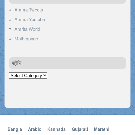
Amma Tweets
Amma Youtube
Amrita World
Motherpage
श्रॆणि
श्रॆणि
Bangla
Arabic
Kannada
Gujarati
Marathi