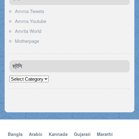
Amma Tweets
Amma Youtube
Amrita World
Motherpage
श्रॆणि
श्रॆणि
Bangla
Arabic
Kannada
Gujarati
Marathi