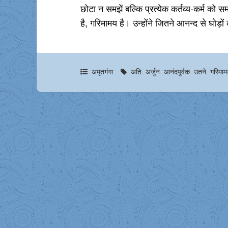
छोटा न समझें बल्कि प्रत्येक कर्तव्य-कर्म को
है, गरिमामय है। उन्होंने जितने आनन्द से घोड़ो
अमृतगंगा
अति
,
अर्जुन
,
आनंदपूर्वक
,
उतने
,
गरिमा