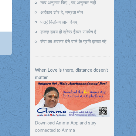
तत्व अनुसार जिए , पद अनुसार नहीं
अहंकार शोर है, नम्रता मौन
पात्रं विलोक्य ज्ञानं देयम्
कृतज्ञ हृदय ही श्रेष्ठ ईश्वर समर्पण है
सेवा का अवसर देने वाले के प्रति कृतज्ञ रहें
When Love is there, distance dosen't
matter.
Download Amma App and stay
connected to Amma