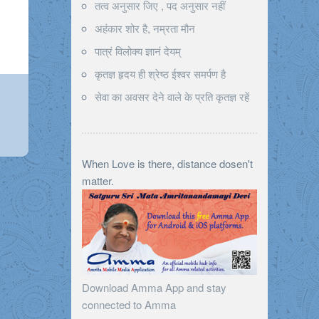
तत्व अनुसार जिए , पद अनुसार नहीं
अहंकार शोर है, नम्रता मौन
पात्रं विलोक्य ज्ञानं देयम्
कृतज्ञ हृदय ही श्रेष्ठ ईश्वर समर्पण है
सेवा का अवसर देने वाले के प्रति कृतज्ञ रहें
When Love is there, distance dosen't
matter.
Download Amma App and stay
connected to Amma