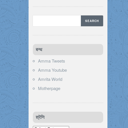
बन्ध
Amma Tweets
Amma Youtube
Amrita World
Motherpage
श्रॆणि