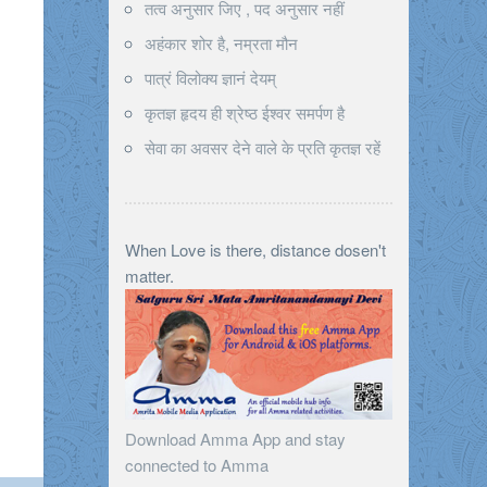
तत्व अनुसार जिए , पद अनुसार नहीं
अहंकार शोर है, नम्रता मौन
पात्रं विलोक्य ज्ञानं देयम्
कृतज्ञ हृदय ही श्रेष्ठ ईश्वर समर्पण है
सेवा का अवसर देने वाले के प्रति कृतज्ञ रहें
When Love is there, distance dosen't
matter.
Download Amma App and stay
connected to Amma