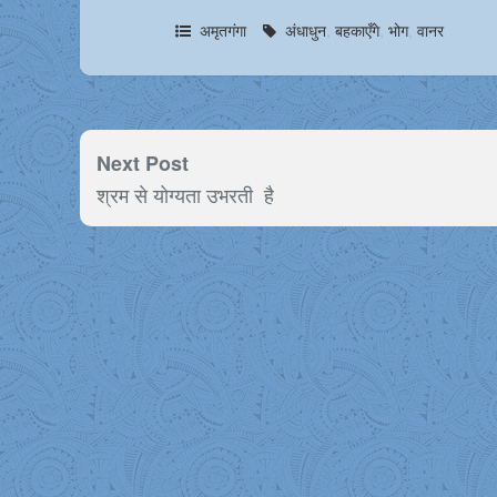
अमृतगंगा
अंधाधुन
,
बहकाएँगे
,
भोग
,
वानर
Next Post
श्रम से योग्यता उभरती है