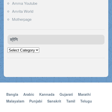
Amma Youtube
Amrita World
Motherpage
श्रॆणि
श्रॆणि
Bangla
Arabic
Kannada
Gujarati
Marathi
Malayalam
Punjabi
Sanskrit
Tamil
Telugu