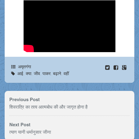
अमृतगंगा
आई
,
क्या
,
जीव
,
पाकर
,
बढ़ाने
,
वहीं
Previous Post
शिवरात्रि का तत्व आत्मबोध की और जागृत होना है
Next Post
त्याग यानी धर्मानुसार जीना