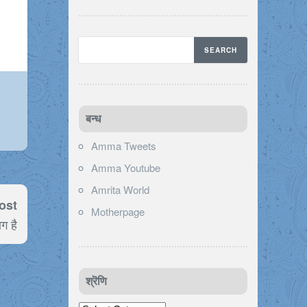
बन्ध
Amma Tweets
Amma Youtube
Amrita World
ost
Motherpage
ग है
श्रॆणि