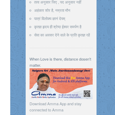
तत्व अनुसार जिए , पद अनुसार नहीं
अहंकार शोर है, नम्रता मौन
पात्रं विलोक्य ज्ञानं देयम्
कृतज्ञ हृदय ही श्रेष्ठ ईश्वर समर्पण है
सेवा का अवसर देने वाले के प्रति कृतज्ञ रहें
When Love is there, distance dosen't
matter.
Download Amma App and stay
connected to Amma