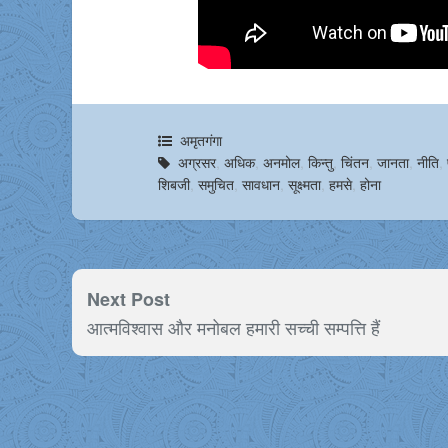
अमृतगंगा
अग्रसर
,
अधिक
,
अनमोल
,
किन्तु
,
चिंतन
,
जानता
,
नीति
,
शिबजी
,
समुचित
,
सावधान
,
सूक्ष्मता
,
हमसे
,
होना
Next Post
आत्मविश्वास और मनोबल हमारी सच्ची सम्पत्ति हैं