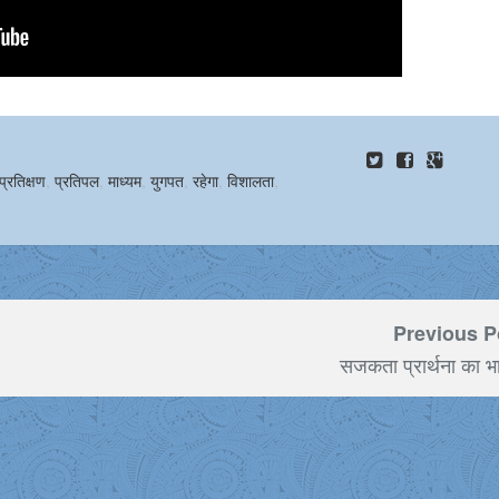
प्रतिक्षण
,
प्रतिपल
,
माध्यम
,
युगपत
,
रहेगा
,
विशालता
,
Previous P
सजकता प्रार्थना का भा