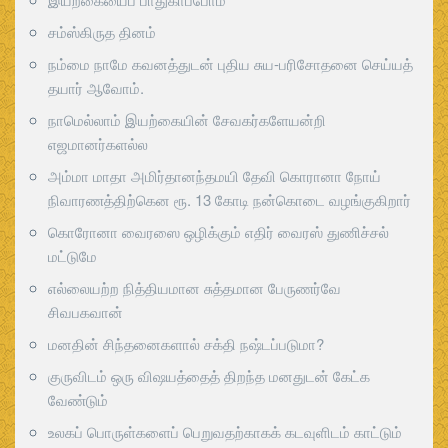
சம்ஸ்கிருத தினம்
நம்மை நாமே கவனத்துடன் புதிய சுய-பரிசோதனை செய்யத்
தயார் ஆவோம்.
நாமெல்லாம் இயற்கையின் சேவகர்களேயன்றி
எஜமானர்களல்ல
அம்மா மாதா அமிர்தானந்தமயி தேவி கொரானா நோய்
நிவாரணத்திற்கென ரூ. 13 கோடி நன்கொடை வழங்குகிறார்
கொரோனா வைரஸை ஒழிக்கும் எதிர் வைரஸ் துணிச்சல்
மட்டுமே
எல்லையற்ற நித்தியமான சுத்தமான பேருணர்வே
சிவபகவான்
மனதின் சிந்தனைகளால் சக்தி நஷ்டப்படுமா?
குருவிடம் ஒரு விஷயத்தைத் திறந்த மனதுடன் கேட்க
வேண்டும்
உலகப் பொருள்களைப் பெறுவதற்காகக் கடவுளிடம் காட்டும்