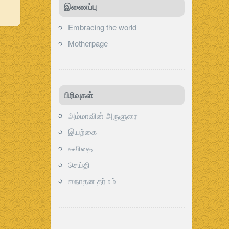
இணைப்பு
Embracing the world
Motherpage
பிரிவுகள்‍
அம்மாவின் அருளுரை
இயற்கை
கவிதை
செய்தி
ஸநாதன தர்மம்