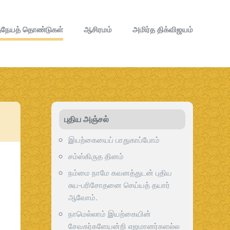
நேயத் தொண்டுகள்
ஆசிரமம்
அமிர்த திக்விஜயம்
புதிய அஞ்சல்
இயற்கையைப் பாதுகாப்போம்
சம்ஸ்கிருத தினம்
நம்மை நாமே கவனத்துடன் புதிய
சுய-பரிசோதனை செய்யத் தயார்
ஆவோம்.
நாமெல்லாம் இயற்கையின்
சேவகர்களேயன்றி எஜமானர்களல்ல