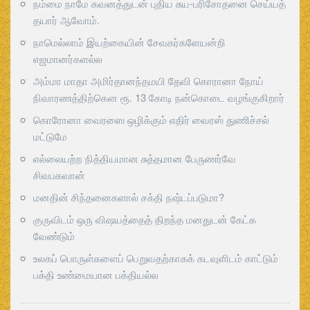
நம்மை நாமே கவனத்துடன் புதிய சுய-பரிசோதனை செய்யத்
தயார் ஆவோம்.
நாமெல்லாம் இயற்கையின் சேவகர்களேயன்றி
எஜமானர்களல்ல
அம்மா மாதா அமிர்தானந்தமயி தேவி கொரானா நோய்
நிவாரணத்திற்கென ரூ. 13 கோடி நன்கொடை வழங்குகிறார்
கொரோனா வைரஸை ஒழிக்கும் எதிர் வைரஸ் துணிச்சல்
மட்டுமே
எல்லையற்ற நித்தியமான சுத்தமான பேருணர்வே
சிவபகவான்
மனதின் சிந்தனைகளால் சக்தி நஷ்டப்படுமா?
குருவிடம் ஒரு விஷயத்தைத் திறந்த மனதுடன் கேட்க
வேண்டும்
உலகப் பொருள்களைப் பெறுவதற்காகக் கடவுளிடம் காட்டும்
பக்தி உண்மையான பக்தியல்ல