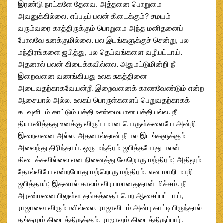
இரண்டு நாட்களே தேவை. அத்தனை பொறுமை
அவனுக்கில்லை. எப்படிப் பலன் கிடைக்கும்? சமயம்
வரும்வரை காத்திருக்கும் பொறுமை அந்த மனிதனைப்
போலவே உனக்குமில்லை. பல இடங்களுக்குச் சென்று, பல
மந்திரங்களை ஜபித்து, பல தெய்வங்களை வழிபட்டாய்.
அதனால் பலன் கிடைக்கவில்லை. அதுமட்டுமின்றி நீ
இறைவனை வணங்கியது உலக சுகத்தினை
அடைவதற்காகவேயன்றி இறைவனைக் காணவேண்டும் என்ற
ஆசையால் அல்ல. உலகப் பொருள்களைப் பெறுவதற்காகக்
கடவுளிடம் காட்டும் பக்தி உண்மையான பக்தியல்ல. நீ
தியானித்தது உனக்கு விருப்பமான பொருள்களையே அன்றி
இறைவனை அல்ல. அதனால்தான் நீ பல இடங்களுக்கும்
அலைந்து திரிந்தாய். ஒரு மந்திரம் ஜபித்தபோது பலன்
கிடைக்கவில்லை என நினைத்து வேறொரு மந்திரம்; அதிலும்
தோல்வியே என்றபோது மற்றொரு மந்திரம். என மாறி மாறி
ஜபித்தாய்; இதனால் காலம் விரயமானதுதான் மிச்சம். நீ
அரண்மனையிலுள்ள தங்கத்தைப் பெற ஆசைப்பட்டாய்,
ராஜாவை விரும்பவில்லை. ராஜாவிடம் அன்பு காட்டியிருந்தால்
தங்கமும் கிடைத்திருக்கும், ராஜாவும் கிடைத்திருப்பார்.