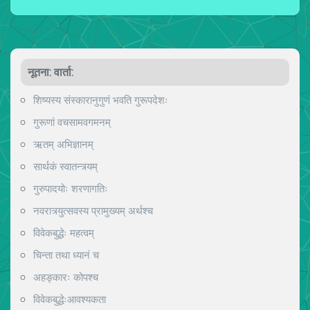
नूतना: वार्ता:
शिष्यस्य संस्कारानुगुणं भवति गुरूपदेशः
गुरूणां वचसामवगमनम्
ऋतम् अभिज्ञानम्
सार्थकं स्वातन्त्र्यम्
गुरुपादयोः शरणागतिः
नवरात्र्युत्सवस्य प्रामुख्यम् अर्थश्च
विवेकबुद्धेः महत्वम्
चिन्ता तथा ध्यानं च
अहङ्कारः कोपश्च
विवेकबुद्धेःआवश्यकता