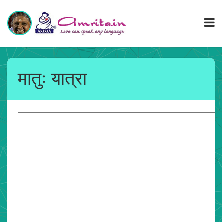
मातुः यात्रा