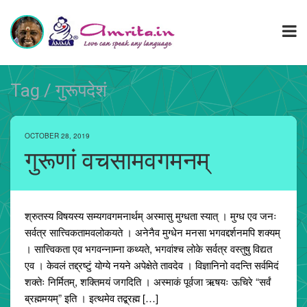
Tag / गुरूपदेशं
OCTOBER 28, 2019
गुरूणां वचसामवगमनम्
श्रुतस्य विषयस्य सम्यगवगमनार्थम् अस्मासु मुग्धता स्यात् । मुग्ध एव जनः
सर्वत्र सात्त्विकतामवलोकयते । अनेनैव मुग्धेन मनसा भगवद्दर्शनमपि शक्यम्
। सात्त्विकता एव भगवन्नाम्ना कथ्यते, भगवांश्च लोके सर्वत्र वस्तुषु विद्यत
एव । केवलं तद्द्रष्टुं योग्ये नयने अपेक्षेते तावदेव । विज्ञानिनो वदन्ति सर्वमिदं
शक्तेः निर्मितम्, शक्तिमयं जगदिति । अस्माकं पूर्वजा ऋषयः ऊचिरे “सर्वं
ब्रह्ममयम्” इति । इत्थमेव तद्ब्रह्म […]