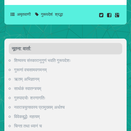
अमृतवाणी
गुरूपदेशं
,
श्रद्धा
नूतना: वार्ता:
शिष्यस्य संस्कारानुगुणं भवति गुरूपदेशः
गुरूणां वचसामवगमनम्
ऋतम् अभिज्ञानम्
सार्थकं स्वातन्त्र्यम्
गुरुपादयोः शरणागतिः
नवरात्र्युत्सवस्य प्रामुख्यम् अर्थश्च
विवेकबुद्धेः महत्वम्
चिन्ता तथा ध्यानं च