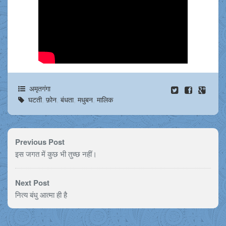
अमृतगंगा
घटती
,
फ़ोन
,
बंधता
,
मधुबन
,
मालिक
Previous Post
इस जगत में कुछ भी तुच्छ नहीं।
Next Post
नित्य बंधु आत्मा ही है