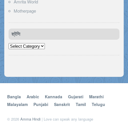
Amrita World
Motherpage
श्रॆणि
श्रॆणि
Bangla
Arabic
Kannada
Gujarati
Marathi
Malayalam
Punjabi
Sanskrit
Tamil
Telugu
© 2026
Amma Hindi
| Love can speak any language