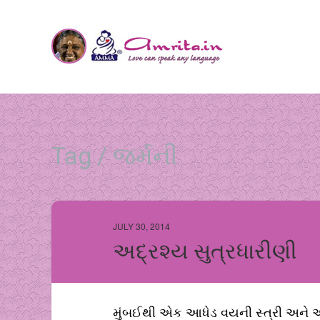
Tag / જર્મની
JULY 30, 2014
અદ્રશ્ય સુત્રધારીણી
મુંબઈથી એક આધેડ વયની સ્ત્રી અને એ