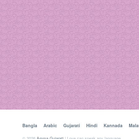
Bangla
Arabic
Gujarati
Hindi
Kannada
Mala
© 2026
Amma Gujarati
| Love can speak any language