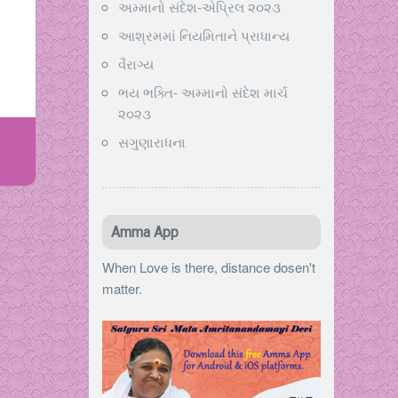
અમ્માનો સંદેશ-એપ્રિલ ૨૦૨૩
આશ્રમમાં નિયમિતાને પ્રાધાન્ય
વૈરાગ્ય
ભય ભક્તિ- અમ્માનો સંદેશ માર્ચ
૨૦૨૩
સગુણારાધના
Amma App
When Love is there, distance dosen't
matter.