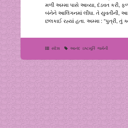
મળી અમ્મા પાસે આવ્યા, દંડવત કરી, ફ
બંનેને આલિંગનમાં લીધા. તે યુવતીની, 
છલકાઈ રહ્યાં હતા. અમ્મા : “પુત્રી, તું 
સંદેશ
આનંદ
,
ઇષ્ટમૂર્તિ
,
જર્મની