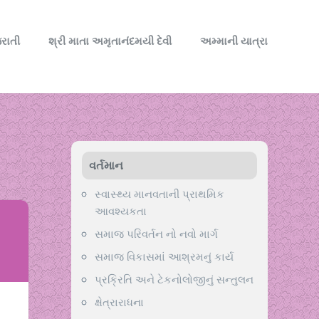
રાતી
શ્રી માતા અમૃતાનંદમયી દેવી
અમ્માની યાત્રા
વર્તમાન
સ્વાસ્થ્ય માનવતાની પ્રાથમિક
આવશ્યકતા
સમાજ પરિવર્તન નો નવો માર્ગ
સમાજ વિકાસમાં આશ્રમનું કાર્ય
પ્રક્રિતિ અને ટેકનોલોજીનું સન્તુલન
ક્ષેત્રારાધના