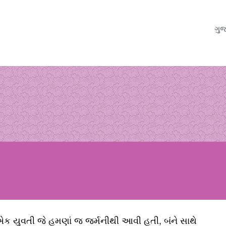
ગુજ
ક યુવતી જે હમણાં જ જર્મનીથી આવી હતી, બંને સાથે