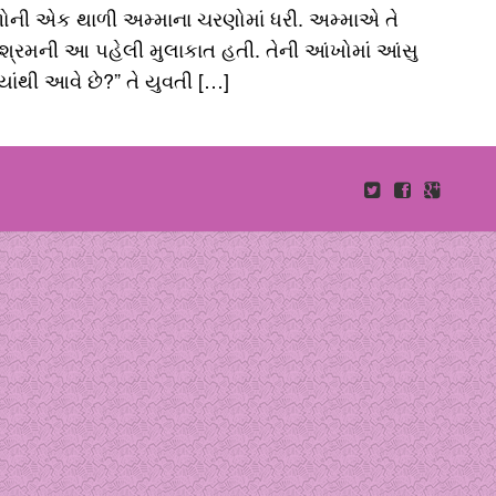
ળોની એક થાળી અમ્માના ચરણોમાં ધરી. અમ્માએ તે
આશ્રમની આ પહેલી મુલાકાત હતી. તેની આંખોમાં આંસુ
ક્યાંથી આવે છે?” તે યુવતી […]