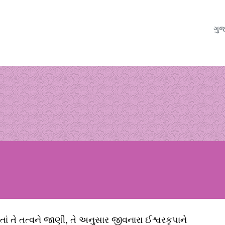
ગુજ
ાં તે તત્વને જાણી, તે અનુસાર જીવનારા ઈશ્વરકૃપાને