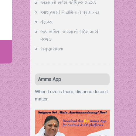
અમ્માનો સંદેશ-એપ્રિલ ૨૦૨૩
આશ્રમમાં નિયમિતાને પ્રાધાન્ય
વૈરાગ્ય
ભય ભક્તિ- અમ્માનો સંદેશ માર્ચ
૨૦૨૩
સગુણારાધના
Amma App
When Love is there, distance dosen't
matter.