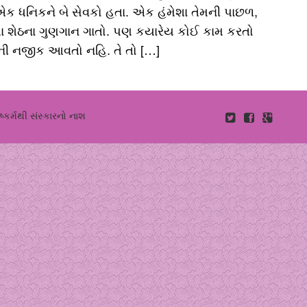
ે. એક ધનિકને બે સેવકો હતા. એક હંમેશા તેમની પાછળ,
ેશા શેઠના ગુણગાન ગાતો. પણ કયારેય કોઈ કામ કરતો
કની નજીક આવતો નહિ. તે તો […]
ુષ્કર્મથી સંસ્કારનો નાશ