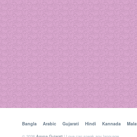
Bangla
Arabic
Gujarati
Hindi
Kannada
Mala
© 2026
Amma Gujarati
| Love can speak any language