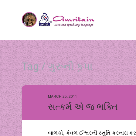
Tag / ગુરુની કૃપા
MARCH 25, 2011
સત્કર્મ એ જ ભક્તિ
બાળકો, કેવળ ઈશ્વરની સ્તુતિ કરનારા કરત