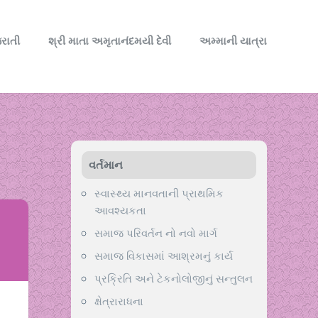
રાતી
શ્રી માતા અમૃતાનંદમયી દેવી
અમ્માની યાત્રા
વર્તમાન
સ્વાસ્થ્ય માનવતાની પ્રાથમિક
આવશ્યકતા
સમાજ પરિવર્તન નો નવો માર્ગ
સમાજ વિકાસમાં આશ્રમનું કાર્ય
પ્રક્રિતિ અને ટેકનોલોજીનું સન્તુલન
ક્ષેત્રારાધના