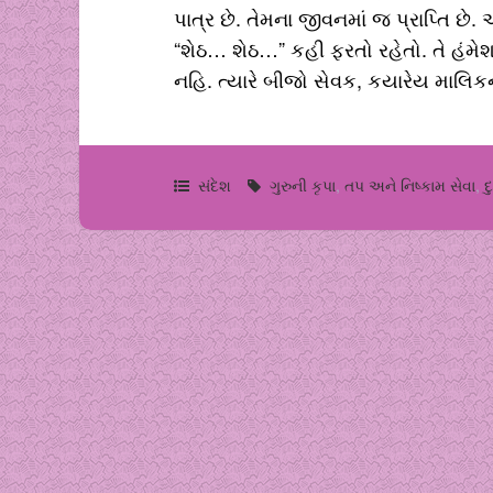
પાત્ર છે. તેમના જીવનમાં જ પ્રાપ્તિ છ
“શેઠ… શેઠ…” કહી ફરતો રહેતો. તે હંમ
નહિ. ત્યારે બીજો સેવક, કયારેય માલિ
સંદેશ
ગુરુની કૃપા
,
તપ અને નિષ્કામ સેવા
,
દ