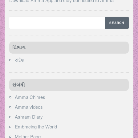
Download Amma App and stay connected to Amma
વિભાગ
સંદેશ
સંબંધી
Amma Chimes
Amma videos
Ashram Diary
Embracing the World
Mother Page