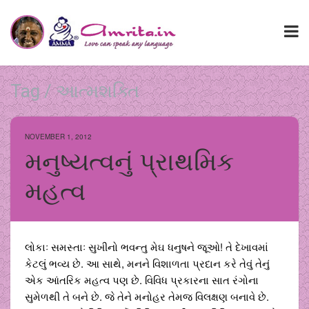
Tag / આત્મશક્તિ
NOVEMBER 1, 2012
મનુષ્યત્વનું પ્રાથમિક
મહત્વ
લોકાઃ સમસ્તાઃ સુખીનો ભવન્તુ મેઘ ધનુષને જૂઓ! તે દેખાવમાં
કેટલું ભવ્ય છે. આ સાથે, મનને વિશાળતા પ્રદાન કરે તેવું તેનું
એક આંતરિક મહત્વ પણ છે. વિવિધ પ્રકારના સાત રંગોના
સુમેળથી તે બને છે. જે તેને મનોહર તેમજ વિલક્ષણ બનાવે છે.