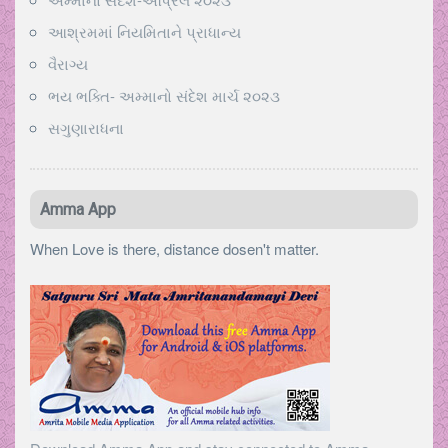
આશ્રમમાં નિયમિતાને પ્રાધાન્ય
વૈરાગ્ય
ભય ભક્તિ- અમ્માનો સંદેશ માર્ચ ૨૦૨૩
સગુણારાધના
Amma App
When Love is there, distance dosen't matter.