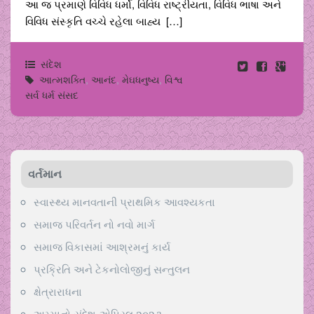
આ જ પ્રમાણે વિવિધ ધર્મો, વિવિધ રાષ્ટ્રીયતા, વિવિધ ભાષા અને
વિવિધ સંસ્કૃતિ વચ્ચે રહેલા બાહ્ય […]
સંદેશ
આત્મશક્તિ
,
આનંદ
,
મેઘધનુષ્ય
,
વિશ્વ
સર્વ ધર્મ સંસદ
વર્તમાન
સ્વાસ્થ્ય માનવતાની પ્રાથમિક આવશ્યકતા
સમાજ પરિવર્તન નો નવો માર્ગ
સમાજ વિકાસમાં આશ્રમનું કાર્ય
પ્રક્રિતિ અને ટેકનોલોજીનું સન્તુલન
ક્ષેત્રારાધના
અમ્માનો સંદેશ-એપ્રિલ ૨૦૨૩