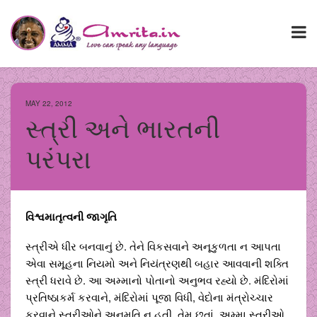
MAY 22, 2012
સ્ત્રી અને ભારતની
પરંપરા
વિશ્વમાતૃત્વની જાગૃતિ
સ્ત્રીએ ધીર બનવાનું છે. તેને વિકસવાને અનૂકુળતા ન આપતા
એવા સમૂહના નિયમો અને નિયંત્રણથી બહાર આવવાની શક્તિ
સ્ત્રી ધરાવે છે. આ અમ્માનો પોતાનો અનુભવ રહ્યો છે. મંદિરોમાં
પ્રતિષ્ઠાકર્મ કરવાને, મંદિરોમાં પૂજા વિધી, વેદોના મંત્રોચ્ચાર
કરવાને સ્ત્રીઓને અનુમતિ ન હતી. તેમ છતાં, અમ્મા સ્ત્રીઓ