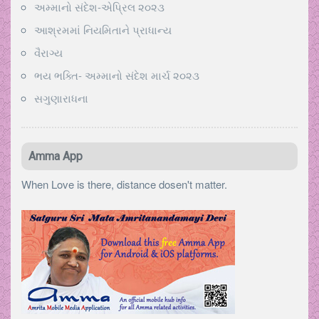
અમ્માનો સંદેશ-એપ્રિલ ૨૦૨૩
આશ્રમમાં નિયમિતાને પ્રાધાન્ય
વૈરાગ્ય
ભય ભક્તિ- અમ્માનો સંદેશ માર્ચ ૨૦૨૩
સગુણારાધના
Amma App
When Love is there, distance dosen't matter.