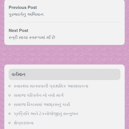
Previous Post
પુરુષવર્ગનુ અભિમાન
Next Post
સ્ત્રી સાચા સ્વરૂપમાં માઁ છે
વર્તમાન
સ્વાસ્થ્ય માનવતાની પ્રાથમિક આવશ્યકતા
સમાજ પરિવર્તન નો નવો માર્ગ
સમાજ વિકાસમાં આશ્રમનું કાર્ય
પ્રક્રિતિ અને ટેકનોલોજીનું સન્તુલન
ક્ષેત્રારાધના