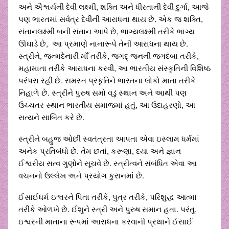
અને ઐશ્વર્યની દેવી લક્ષ્મી, શક્તિ અને ધીરતાની દેવી દુર્ગા, આજે
પણ ભારતમાં સર્વત્ર દેવીની આરાધના થાય છે. એક જ શક્તિ,
સંતાનલક્ષ્મી બની સંતાન આપે છે, ભાગ્યલક્ષ્મી તરીકે ભાગ્ય
ઊઘાડે છે, આ પ્રમાણે નાનારૂપે તેની આરાધના થાય છે.
સ્ત્રીને, જન્મદેનારી માઁ તરીકે, જગદ્ જનની જગદંબા તરીકે,
મહામાતા તરીકે આરાધના કરવી, આ ભારતીય સંસ્કૃતિની વિશિષ્ઠ
પરંપરા રહી છે. સમસ્ત પ્રકૃતિને ભારતના લોકો માતા તરીકે
નિહાળે છે. સ્ત્રીને પુરુષ સમો વડું સ્થાન અને આથી પણ
ઉચ્ચતર સ્થાન ભારતીય સમાજમાં હતું, આ ઉદાહરણો, આ
સત્યને સાબિત કરે છે.
સ્ત્રીને બહુજ ઓછી સ્વતંત્રતા આપતા એવા ઇસ્લામ ધર્મમાં
અનેક પ્રતિબંધો છે. તેમ છતાં, કરૂણા, દયા અને જ્ઞાન
ઈશ્વરીય સત્વ ગુણોને સૂચવે છે. સ્ત્રીત્વને સંબંધિત એવા આ
વચનનો ઉલ્લેખ અને પ્રયોગ કુરાનમાં છે.
ઈસાઈધર્મ ઇશ્વરને પિતા તરીકે, પુત્ર તરીકે, પરિશુદ્ધ આત્મા
તરીકે ઓળખે છે. ઈશુને સ્ત્રી અને પુરુષ સમાન હતા. પરંતુ,
ઇશ્વરની માતાના રૂપમાં આરાધના કરવાની પ્રથાને ઈસાઈ