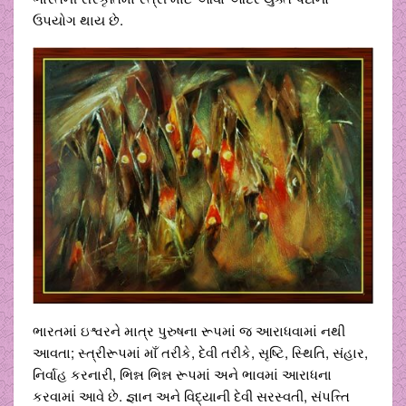
ઉપયોગ થાય છે.
ભારતમાં ઇશ્વરને માત્ર પુરુષના રૂપમાં જ આરાધવામાં નથી
આવતા; સ્ત્રીરૂપમાં માઁ તરીકે, દેવી તરીકે, સૃષ્ટિ, સ્થિતિ, સંહાર,
નિર્વાહ કરનારી, ભિન્ન ભિન્ન રૂપમાં અને ભાવમાં આરાધના
કરવામાં આવે છે. જ્ઞાન અને વિદ્યાની દેવી સરસ્વતી, સંપત્ત્તિ