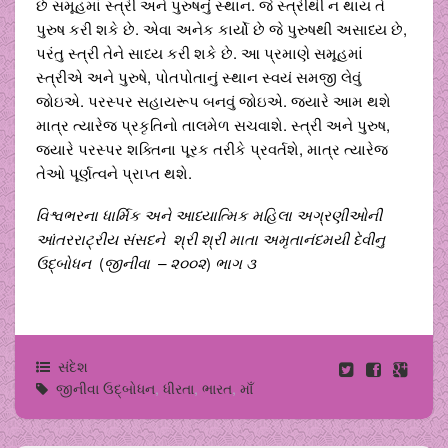
છે સમૂહમાં સ્ત્રી અને પુરુષનું સ્થાન. જે સ્ત્રીથી ન થાય તે
પુરુષ કરી શકે છે. એવા અનેક કાર્યો છે જે પુરુષથી અસાધ્ય છે,
પરંતુ સ્ત્રી તેને સાધ્ય કરી શકે છે. આ પ્રમાણે સમૂહમાં
સ્ત્રીએ અને પુરુષે, પોતપોતાનું સ્થાન સ્વયં સમજી લેવું
જોઇએ. પરસ્પર સહાયરૂપ બનવું જોઇએ. જયારે આમ થશે
માત્ર ત્યારેજ પ્રકૃતિનો તાલમેળ સચવાશે. સ્ત્રી અને પુરુષ,
જયારે પરસ્પર શક્તિના પૂરક તરીકે પ્રવર્તશે, માત્ર ત્યારેજ
તેઓ પૂર્ણત્વને પ્રાપ્ત થશે.
વિશ્વભરના ધાર્મિક અને આધ્યાત્મિક મહિલા અગ્રણીઓની
આંતરરાટ્રીય સંસદને
શ્રી શ્રી માતા અમૃતાનંદમયી દેવીનુ
ઉદ્બોધન
(
જીનીવા – ૨૦૦૨
)
ભાગ ૩
સંદેશ
જીનીવા ઉદ્બોધન
,
ધીરતા
,
ભારત
,
માઁ