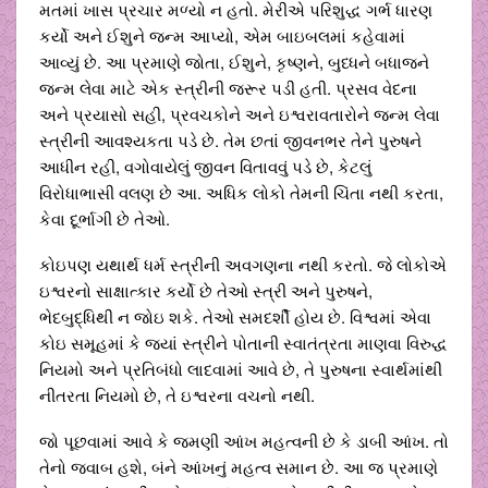
મતમાં ખાસ પ્રચાર મળ્યો ન હતો. મેરીએ પરિશુદ્ધ ગર્ભ ધારણ
કર્યો અને ઈશુને જન્મ આપ્યો, એમ બાઇબલમાં કહેવામાં
આવ્યું છે. આ પ્રમાણે જોતા, ઈશુને, કૃષ્ણને, બુધ્ધને બધાજને
જન્મ લેવા માટે એક સ્ત્રીની જરૂર પડી હતી. પ્રસવ વેદના
અને પ્રયાસો સહી, પ્રવચકોને અને ઇશ્વરાવતારોને જન્મ લેવા
સ્ત્રીની આવશ્યકતા પડે છે. તેમ છતાં જીવનભર તેને પુરુષને
આધીન રહી, વગોવાયેલું જીવન વિતાવવું પડે છે, કેટલું
વિરોધાભાસી વલણ છે આ. અધિક લોકો તેમની ચિંતા નથી કરતા,
કેવા દૂર્ભાગી છે તેઓ.
કોઇપણ યથાર્થ ધર્મ સ્ત્રીની અવગણના નથી કરતો. જે લોકોએ
ઇશ્વરનો સાક્ષાત્કાર કર્યો છે તેઓ સ્ત્રી અને પુરુષને,
ભેદબુદ્ધિથી ન જોઇ શકે. તેઓ સમદર્શી હોય છે. વિશ્વમાં એવા
કોઇ સમૂહમાં કે જ્યાં સ્ત્રીને પોતાની સ્વાતંત્રતા માણવા વિરુદ્ધ
નિયમો અને પ્રતિબંધો લાદવામાં આવે છે, તે પુરુષના સ્વાર્થમાંથી
નીતરતા નિયમો છે, તે ઇશ્વરના વચનો નથી.
જો પૂછવામાં આવે કે જમણી આંખ મહત્વની છે કે ડાબી આંખ. તો
તેનો જવાબ હશે, બંને આંખનું મહત્વ સમાન છે. આ જ પ્રમાણે