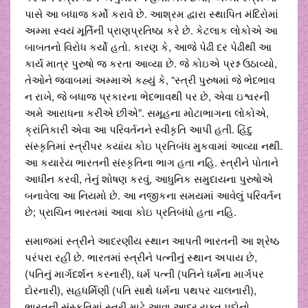
પાસે આ બધાજ કર્મો કરાવે છે. આશ્રમ દ્વારા સ્થાપિત મંદિરોમાં
અમ્મા સ્વયં મૂર્તિની પ્રાણપ્રતિષ્ઠા કરે છે. કેટલાક લોકોએ આ
બાબતનો વિરોધ કર્યો હતો. કારણ કે, આજે પેઢી દર પેઢીથી આ
કાર્ય માત્ર પુરુષો જ કરતા આવ્યા છે. જે કોઇએ પ્રશ્ન ઉઠાવ્યો,
તેઓને જવાબમાં અમ્માએ કહ્યું કે, “સ્ત્રી પુરુષમાં જે ભેદભાવ
ન રાખે, જે બધાજ પ્રકારના ભેદભાવથી પર છે, એવા ઇશ્વરની
અમે આરાધના કરીએ છીએ”. સમૂહના મોટાભાગના લોકોએ,
ક્રાંતિકારી એવા આ પરિવર્તનને સ્વીકૃતિ આપી હતી. હિંદુ
સંસ્કૃતિમાં સ્ત્રીપર કયાંય કોઇ પ્રતિબંધ મુકવામાં આવ્યા નથી.
આ કયારેય ભારતની સંસ્કૃતિના ભાગ હતા નહિ. સ્ત્રીને પોતાને
આધીન કરવી, તેનું શોષણ કરવું, આધુનિક સમુદાયના પુરુષોએ
બનાવેલા આ નિયમો છે. આ નજીકના સમયમાં આવેલું પરિવર્તન
છે; પ્રાચિન ભારતમાં આવા કોઇ પ્રતિબંધો હતા નહિ.
સમાજમાં સ્ત્રીને આદરણીય સ્થાન આપતી ભારતની આ શ્રેષ્ઠ
પરંપરા રહી છે. ભારતમાં સ્ત્રીને પત્નીનું સ્થાન અપાય છે,
(પતિનું માર્ગદર્શન કરનારી), ધર્મ પત્ની (પતિને ધર્મના માર્ગપર
દોરનારી), સહધર્મિણી (પતિ સાથે ધર્મના પથપર ચાલનારી),
ભારતની સંસ્કૃતિમાં સ્ત્રી માટે આવા આદર યુક્ત પદોનો