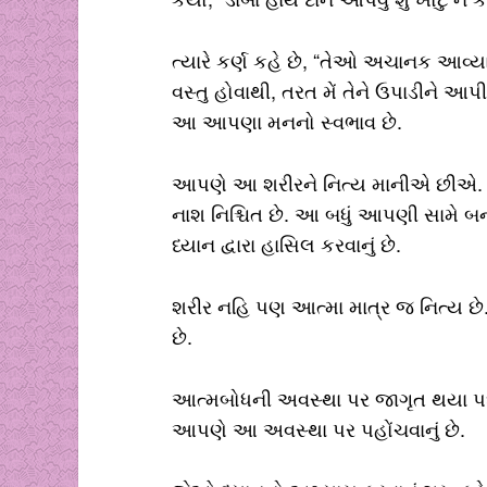
ત્યારે કર્ણ કહે છે, “તેઓ અચાનક આવ્યા 
વસ્તુ હોવાથી, તરત મેં તેને ઉપાડીને આપ
આ આપણા મનનો સ્વભાવ છે.
આપણે આ શરીરને નિત્ય માનીએ છીએ. પર
નાશ નિશ્ચિત છે. આ બધું આપણી સામે બ
ધ્યાન દ્વારા હાસિલ કરવાનું છે.
શરીર નહિ પણ આત્મા માત્ર જ નિત્ય છ
છે.
આત્મબોધની અવસ્થા પર જાગૃત થયા પછી,
આપણે આ અવસ્થા પર પહોંચવાનું છે.