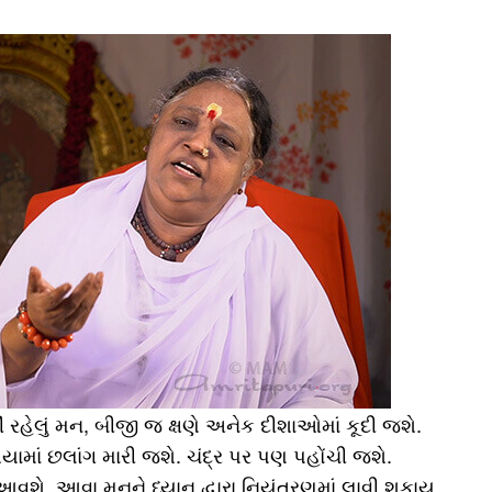
રહેલું મન, બીજી જ ક્ષણે અનેક દીશાઓમાં કૂદી જશે.
િયામાં છલાંગ મારી જશે. ચંદ્ર પર પણ પહોંચી જશે.
ી આવશે. આવા મનને ધ્યાન દ્વારા નિયંત્રણમાં લાવી શકાય.