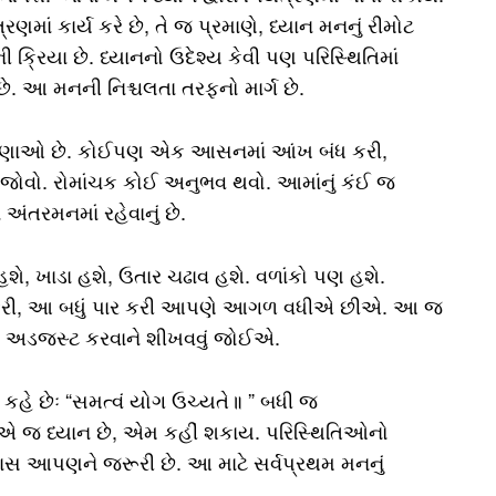
્રણમાં કાર્ય કરે છે, તે જ પ્રમાણે, ધ્યાન મનનું રીમોટ
્રિયા છે. ધ્યાનનો ઉદેશ્ય કેવી પણ પરિસ્થિતિમાં
ે. આ મનની નિશ્ચલતા તરફનો માર્ગ છે.
 ધારણાઓ છે. કોઈપણ એક આસનમાં આંખ બંધ કરી,
 જોવો. રોમાંચક કોઈ અનુભવ થવો. આમાંનું કંઈ જ
 અંતરમનમાં રહેવાનું છે.
 હશે, ખાડા હશે, ઉતાર ચઢાવ હશે. વળાંકો પણ હશે.
ળ કરી, આ બધું પાર કરી આપણે આગળ વધીએ છીએ. આ જ
ે અડજસ્ટ કરવાને શીખવવું જોઈએ.
કહે છેઃ “સમત્વં યોગ ઉચ્યતે॥ ” બધી જ
, એ જ ધ્યાન છે, એમ કહીં શકાય. પરિસ્થિતિઓનો
ાસ આપણને જરૂરી છે. આ માટે સર્વપ્રથમ મનનું