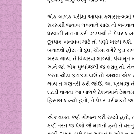
એક બાળક પરીક્ષા આપવા ક્લાસરૂમમાં પ્રવે
સરસથી જવાબ લખવાને થાય તો ભગવાન, હ
ધરવાની માનતા કરી ઝડપથી તે પેપર લખવા
દૂધપાક બનાવવા માટે તો ઘંણો ખરચ થશે
બનાવવો હોય તો દૂધ, ચોખા વગેરે કૂલ 
ખરચ થાય, તે વિચારવા લાગ્યો. પંચામૃ
અને જો એક પુષ્પાંજલી જ કરાવું તો. ત
કરતા થોડા ફટાકડા લઉ તો અથવા એક માટ
થાય તે ગણતરી કરી જોઉં. આ પ્રમાણે તે
ઘંટડી વાગતા આ બાળકે ટેંશનમાંને ટેંશનમ
હિસાબ લખ્યો હતો, તે પેપર પરીક્ષકને આ
એક વખત કર્ણ ભોજન કરી રહ્યો હતો, ત્યા
કર્ણે તરત જ પેલો જે માગતો હતો તે વસ્તુ
કર્યો, “ડાબા હાથે દાન આપવું શું ખોટું ન