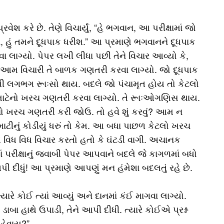
શ કરે છે. તેણે વિચાર્યું, “હે ભગવાન, આ પરીક્ષામાં જો
ું તમને દૂધપાક ધરીશ.” આ પ્રમાણે ભગવાનને દૂધપાક
 લાગ્યો. પેપર લખી લીધા પછી તેને વિચાર આવ્યો કે,
. આમ વિચારી તે બાળક ગણતરી કરવા લાગ્યો. જો દૂધપાક
મળી લગભગ રૂાઃસો થાય. બદલે જો પંચામૃત હોય તો કેટલો
ત માટેનો ખરચ ગણતરી કરવા લાગ્યો. તે રૂાઃઓગણિસ થાય.
ેનો ખરચ ગણતરી કરી જોઉ. તો હવે શું કરવું? આમ ન
ીનું કોડીયું ધરું તો કેમ. આ બધા પાછળ કેટલો ખરચ
 વિધ વિધ વિચાર કરતો હતો કે ઘંટડી વાગી. અચાનક
ાં પરીક્ષાનું જવાબી પેપર આપવાને બદલે જે કાગળમાં બધો
પી દીધું! આ પ્રમાણે આપણું મન હંમેશા બદલતું રહે છે.
રે કોઈ ત્યાં આવ્યું અને દાનમાં કંઈ માગવા લાગ્યો.
 ડાબા હાથે ઉપાડી, તેને આપી દીધી. ત્યારે કોઈએ પ્રશ્ન
 કહેવાય?”