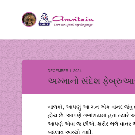
DECEMBER 1, 2024
અમ્માનો સંદેશ ફેબ્રુ
બાળકો, આપણું આ મન એક વાનર જેવું છે.
હોય છે. આપણે ગર્ભાશયમાં હતા ત્યાર
આપણે એવા જ છીએ. શરીર ભલે વાનર જેવ
બદલાવ આવ્યો નથી.