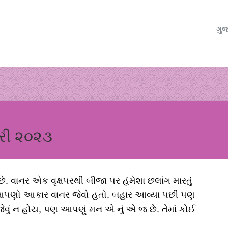
ગુજ
આરી ૨૦૨૩
 વાનર એક વૃક્ષપરથી બીજા પર હંમેશા છલાંગ મારતું
ે આપણો આકાર વાનર જેવો હતો. બહાર આવ્યા પછી પણ
ું ન હોય, પણ આપણું મન એ નું એ જ છે. તેમાં કોઈ