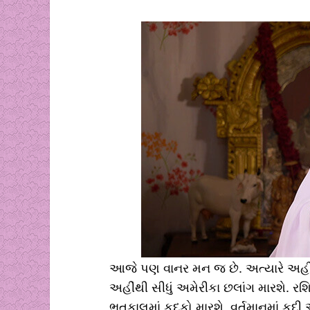
આજે પણ વાનર મન જ છે. અત્યારે અહીં 
અહીંથી સીધું અમેરીકા છલાંગ મારશે. રશ
ભૂતકાલમાં કૂદકો મારશે. વર્તમાનમાં કૂદ