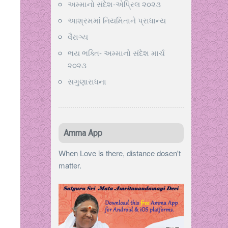
અમ્માનો સંદેશ-એપ્રિલ ૨૦૨૩
આશ્રમમાં નિયમિતાને પ્રાધાન્ય
વૈરાગ્ય
ભય ભક્તિ- અમ્માનો સંદેશ માર્ચ
૨૦૨૩
સગુણારાધના
Amma App
When Love is there, distance dosen't
matter.