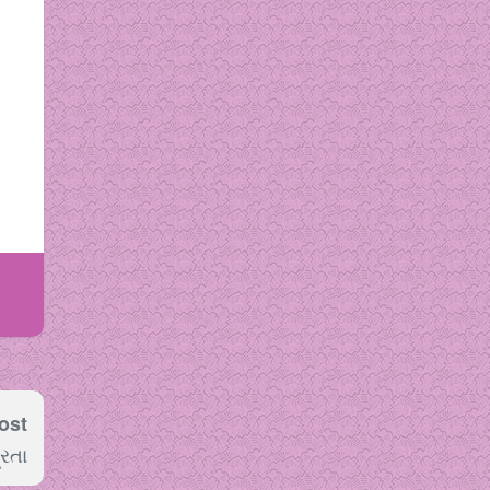
ost
્રતા