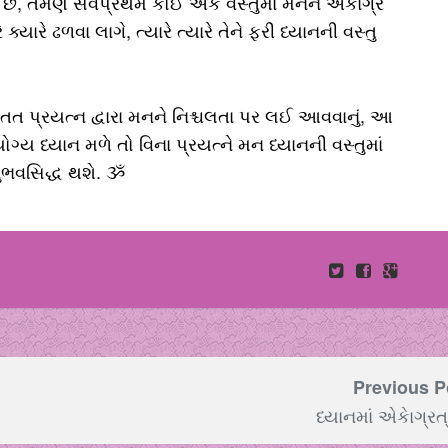
છે, તેમણે સર્વપ્રથમ કોઈ એક વસ્તુમાં મનને એકાગ્ર
ારે ઢળવા લાગે, ત્યારે ત્યારે તેને ફરી ધ્યાનની વસ્તુ
સતત પ્રયત્ન દ્વારા મનને નિશ્ચલતા પર લઈ આવવાનું, આ
ોગ્ય ધ્યાન મળે તો વિના પ્રયત્ને મન ધ્યાનની વસ્તુમાં
અનુભવસિદ્ધ થશે. ૐ
Previous P
ધ્યાનમાં એકેાગ્રત