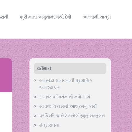
રાતી
શ્રી માતા અમૃતાનંદમયી દેવી
અમ્માની યાત્રા
વર્તમાન
સ્વાસ્થ્ય માનવતાની પ્રાથમિક
આવશ્યકતા
સમાજ પરિવર્તન નો નવો માર્ગ
સમાજ વિકાસમાં આશ્રમનું કાર્ય
પ્રક્રિતિ અને ટેકનોલોજીનું સન્તુલન
ક્ષેત્રારાધના