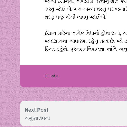
જેઓ ધ્યાનનો અભ્યાસ કરવાનું શરૂ કરે 
કરવું જોઈએ. મન અન્ય વસ્તુ પર જ્યારે ક્ય
તરફ પાછું ખેંચી લાવવું જોઈએ.
ધ્યાન માટેના અનેક વિધાનો હોવા છતાં, 
જ ધ્યાનના આધારમાં રહેલું તત્વ છે. જો ય
સ્થિર રહેશે. ક્રમશઃ નિશ્ચલતા, શાંતિ 
સંદેશ
Next Post
સગુણારાધના