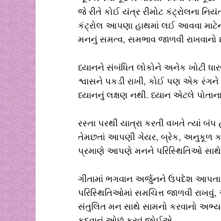
જે રીતે કોઈ યંત્ર રીમોટ કંટ્રોલના નિયંત
કંટ્રોલ આપણા હાથમાં લઈ આવવા માટેની ક
મનનું સમત્વ, સમભાવ જાળવી રાખવાનો છ
ધ્યાનને સંબંધિત લોકોને અનેક ખોટી
શ્વાસને પકડી રાખી, કોઈ પણ એક રંગને
ધ્યાનનું લક્ષણ નથી. ધ્યાન એટલે પોતાના
રસ્તા પરથી યાત્રા કરતી વખતે ત્યાં બંપ
તેમછતાં આપણી ગેયર, બ્રેક, અનુકૂ
પ્રમાણે આપણે મનને પરિસ્થિતિઓ સાથ
ગીતામાં ભગવાન અર્જુનને ઉપદેશ આપતા 
પરિસ્થિતિઓમાં સમચિત્ત જાળવી રાખવું
સંતુલિત મન સાથે સામનો કરવાનો અભ્ય
કૂદવાનું ઓછું કરવું જોઈએ.