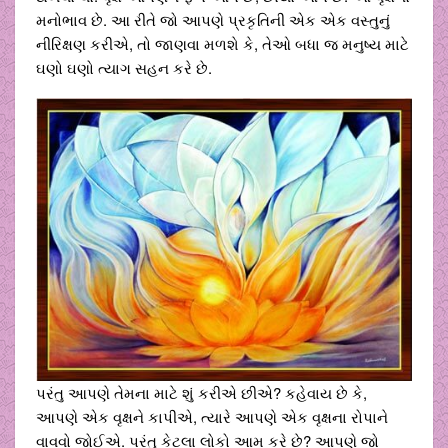
મનોભાવ છે. આ રીતે જો આપણે પ્રકૃતિની એક એક વસ્તુનું
નીરિક્ષણ કરીએ, તો જાણવા મળશે કે, તેઓ બધા જ મનુષ્ય માટે
ઘણો ઘણો ત્યાગ સહન કરે છે.
પરંતુ આપણે તેમના માટે શું કરીએ છીએ? કહેવાય છે કે,
આપણે એક વૃક્ષને કાપીએ, ત્યારે આપણે એક વૃક્ષના રોપાને
વાવવો જોઈએ. પરંતુ કેટલા લોકો આમ કરે છે? આપણે જો