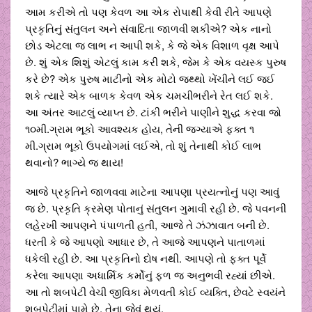
આમ કરીએ તો પણ કેવળ આ એક રોપાથી કેવી રીતે આપણે
પ્રકૃતિનું સંતુલન અને સંવાદિતા જાળવી શકીએ? એક નાનો
છોડ એટલા જ લાભ ન આપી શકે, કે જે એક વિશાળ વૃક્ષ આપે
છે. શું એક શિશું એટલું કામ કરી શકે, જેમ કે એક વયસ્ક પુરુષ
કરે છે? એક પુરુષ માટીનો એક મોટો જથ્થો ખેંચીને લઈ જઈ
શકે ત્યારે એક બાળક કેવળ એક ચમચીભરીને રેત લઈ શકે.
આ અંતર આટલું વ્યાપ્ત છે. ટાંકી ભરીને પાણીને શુદ્ધ કરવા જો
૧૦મી.ગ્રામ ભૂકો આવશ્યક હોય, તેની જગ્યાએ ફક્ત ૧
મી.ગ્રામ ભૂકો ઉપયોગમાં લઈએ, તો શું તેનાથી કોઈ લાભ
થવાનો? ભાગ્યે જ થાય!
આજે પ્રકૃતિને જાળવવા માટેના આપણા પ્રયત્નોનું પણ આવું
જ છે. પ્રકૃતિ ક્રમેણ પોતાનું સંતુલન ગુમાવી રહી છે. જે પવનની
લહેરખી આપણને પંપાળતી હતી, આજે તે ઝંઝાવાત બની છે.
ધરતી કે જે આપણો આધાર છે, તે આજે આપણને પાતાળમાં
ધકેલી રહી છે. આ પ્રકૃતિનો દોષ નથી. આપણે તો ફક્ત પૂર્વે
કરેલા આપણા અધાર્મિક કર્મોનું ફળ જ અનુભવી રહ્યાં છીએ.
આ તો શબપેટી વેચી જીવિકા મેળવતી કોઈ વ્યક્તિ, છેવટે સ્વયંને
શબપેટીમાં પામે છે, તેના જેવું થયું.