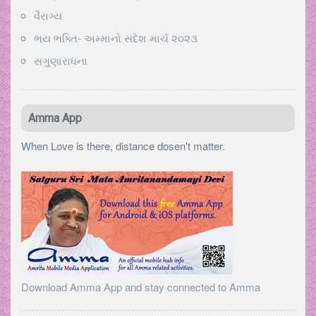
વૈરાગ્ય
ભય ભક્તિ- અમ્માનો સંદેશ માર્ચ ૨૦૨૩
સગુણારાધના
Amma App
When Love is there, distance dosen't matter.
Download Amma App and stay connected to Amma