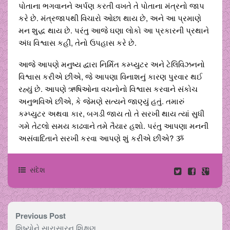
પોતાના ભગવાનને અર્પણ કરતી વખતે તે પોતાના મંત્રનો જાપ
કરે છે. મંત્રજાપથી વિચારો ઓછા થાય છે, અને આ પ્રમાણે
મન શુદ્ધ થાય છે. પરંતુ આજે ઘણા લોકો આ પ્રકારની પ્રથાને
અંધ વિશ્વાસ કહીં, તેનો ઉપહાસ કરે છે.
આજે આપણે મનુષ્ય દ્વારા નિર્મિત કમ્પ્યુટર અને ટેલિવિઝનનો
વિશ્વાસ કરીએ છીએ, જે આપણા વિનાશનું કારણ પુરવાર થઈ
રહ્યું છે. આપણે ઋષિઓના વચનોનો વિશ્વાસ કરવાને સંકોચ
અનુભવિએ છીએ, કે જેમણે સત્યને જાણ્યું હતું. તમારું
કમ્પ્યુટર અથવા કાર, બગડી જાય તો તે સરખી થાય ત્યાં સુધી
ગમે તેટલો સમય કાઢવાને તમે તૈયાર હશો. પરંતુ આપણા મનની
અસંવાદિતાને સરખી કરવા આપણે શું કરીએ છીએ? ૐ
સંદેશ
Previous Post
શિષ્યોને સારાસારનુ શિક્ષણ