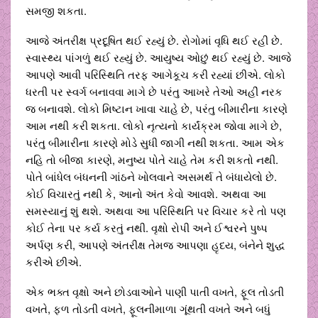
સમજી શકતા.
આજે અંતરીક્ષ પ્રદૂષિત થઈ રહ્યું છે. રોગોમાં વૃધિ થઈ રહી છે.
સ્વાસ્થ્ય પાંગળું થઈ રહ્યું છે. આયુષ્ય ઓછું થઈ રહ્યું છે. આજે
આપણે આવી પરિસ્થિતિ તરફ આગેકૂચ કરી રહ્યાં છીએ. લોકો
ધરતી પર સ્વર્ગ બનાવવા માગે છે પરંતુ આખરે તેઓ અહીં નરક
જ બનાવશે. લોકો મિષ્ટાન ખાવા ચાહે છે, પરંતુ બીમારીના કારણે
આમ નથી કરી શકતા. લોકો નૃત્યનો કાર્યંક્રમ જોવા માગે છે,
પરંતુ બીમારીના કારણે મોડે સુધી જાગી નથી શકતા. આમ એક
નહિ તો બીજા કારણે, મનુષ્ય પોતે ચાહે તેમ કરી શકતો નથી.
પોતે બાંધેલ બંધનની ગાંઠને ખોલવાને અસમર્થ તે બંધાયેલો છે.
કોઈ વિચારતું નથી કે, આનો અંત કેવો આવશે. અથવા આ
સમસ્યાનું શું થશે. અથવા આ પરિસ્થિતિ પર વિચાર કરે તો પણ
કોઈ તેના પર કર્ય કરતું નથી. વૃક્ષો રોપી અને ઈશ્વરને પુષ્પ
અર્પણ કરી, આપણે અંતરીક્ષ તેમજ આપણા હૃદય, બંનેને શુદ્ધ
કરીએ છીએ.
એક ભક્ત વૃક્ષો અને છોડવાઓને પાણી પાતી વખતે, ફૂલ તોડતી
વખતે, ફળ તોડતી વખતે, ફૂલનીમાળા ગૂંથતી વખતે અને બધું