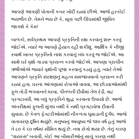
આપણે આપણી પોતાની કબર ખોદી રહ્યાં છીએ. આજે હરકોઈ
ભયભીત છે. તેમને ભય છે કે, સૂતા પછી ઊંઘમાંથી જીવિત
જાગશે કે કેમ!
બાળકો, સર્વપ્રથમ આપણે પ્રકૃતિની રક્ષા કરવાનું શરૂ કરવું
જોઈએ. ત્યારે જ આપણે હૈયાત રહી શકીશું. આર્થિક કે નીજી
સ્વાર્થ ખાતર પ્રકૃતિનો નાશ કરવાનું બંધ કરવું જ જોઈએ. આ
સાથે ઘરે વૃક્ષો ગાડવા પ્રયત્ન કરવો જોઈએ. આપણા પ્રાચીન
ઋષીઓએ જ્યારે વૃક્ષોની પૂજા કરવાનું કહ્યું હતું, ત્યારે તેઓ
આપણને પ્રકૃતિ સંરક્ષણનું મહત્વ સમજાવવાનો પ્રયત્ન કરી
રહ્યાં હતા. ઘરના આંગણામાં રોપાઓ વાવવા, આ છોડવાઓમાંથી
ફૂલ તોડી ભગવાનને ધરવા, પીતળની દીવીમાં તેલ રેડી, વાટ
પ્રગટાવવી, આ બધું પ્રકૃતિને શુદ્ધ કરવાના ઉપાયો છે. આજે
અંતરીક્ષમાં ફૂલની સુંગધ નથી કે નથી પ્રગટાવેલા દીવાની
સુવાસ. છે કેવળ ફેક્ટરીઓમાંથી નીકળતા ધૂમાડાની દુર્ગંધ. આજે
વાતાવરણ દૂષિત થયુંછે. મનુષ્યનું આયુષ્ય જે ૧૨૦ વર્ષ હતું આજે
તે ૮૦ કે ૬૦ વર્ષમાં સીમિત થયું છે. નવા રોગો થયા છે. તેનું કારણ
“વાયરસ” બતાવી, કોઈ આ બીમારીઓનું સાચું કારણ નથી