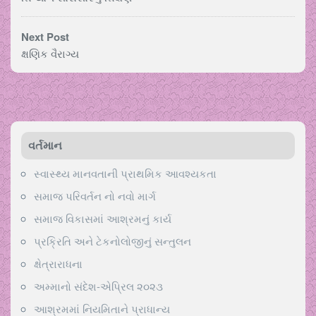
Next Post
ક્ષણિક વૈરાગ્ય
વર્તમાન
સ્વાસ્થ્ય માનવતાની પ્રાથમિક આવશ્યકતા
સમાજ પરિવર્તન નો નવો માર્ગ
સમાજ વિકાસમાં આશ્રમનું કાર્ય
પ્રક્રિતિ અને ટેકનોલોજીનું સન્તુલન
ક્ષેત્રારાધના
અમ્માનો સંદેશ-એપ્રિલ ૨૦૨૩
આશ્રમમાં નિયમિતાને પ્રાધાન્ય