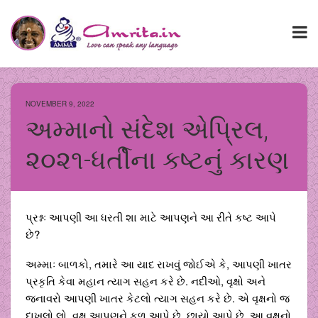
NOVEMBER 9, 2022
અમ્માનો સંદેશ એપ્રિલ,
૨૦૨૧-ધર્તીના કષ્ટનું કારણ
પ્રશ્નઃ આપણી આ ધરતી શા માટે આપણને આ રીતે કષ્ટ આપે
છે?
અમ્માઃ બાળકો, તમારે આ યાદ રાખવું જોઈએ કે, આપણી ખાતર
પ્રકૃતિ કેવા મહાન ત્યાગ સહન કરે છે. નદીઓ, વૃક્ષો અને
જનાવરો આપણી ખાતર કેટલો ત્યાગ સહન કરે છે. એ વૃક્ષનો જ
દાખલો લો. વૃક્ષ આપણને ફળ આપે છે, છાયો આપે છે. આ વૃક્ષનો