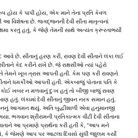
રુપ હોય કે પાપી હોય, એક માને તેના પ્રતિ કેવળ
આ વિશેષતા છે. જગદ્‌જનની દેવી સીતા માતૃત્વનાં
ક્ષમા કરતું હતું, કે જેણે તેમની સાથે અત્યંત ક્રૂરતાભર્યો
 આવે છે. સીતાનું હરણ કરી, રાવણ દેવી સીતાને લંકા લઈ
તાને કેદ કરીને રાખે છે. જે રાક્ષસીઓ ત્યાં પહેરો
ે તેમને ખૂબ ત્રાસ આપતી હતી. કેમ પણ કરી રાવણને
ી સીતાને ધમકીઓ આપતી હતી. એકબાજું પોતાના પતિ કે
ા કોઈ ખબર ન મળવાનું દુઃખ હતું તો બીજી બાજું રાવણ
બાણ હતું. લંકામાં દેવી સીતાનું જીવન નરક સમાન હતું.
માનનું આગમન થયું. અતિ બુદ્ધીશાળી એવા હનુમાનજી
ગયા. ભગવાન શ્રીરામની પ્રતિકાત્મક વીટી દેવી સીતાના
ાતાને આ પ્રમાણે પ્રાર્થના કરી હતી કે, “આપ મને
ો, કે જેમણે આપ પર આટલા દિવસો સુધી જાુલમ કર્યો