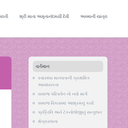
રાતી
શ્રી માતા અમૃતાનંદમયી દેવી
અમ્માની યાત્રા
વર્તમાન
સ્વાસ્થ્ય માનવતાની પ્રાથમિક
આવશ્યકતા
સમાજ પરિવર્તન નો નવો માર્ગ
સમાજ વિકાસમાં આશ્રમનું કાર્ય
પ્રક્રિતિ અને ટેકનોલોજીનું સન્તુલન
ક્ષેત્રારાધના