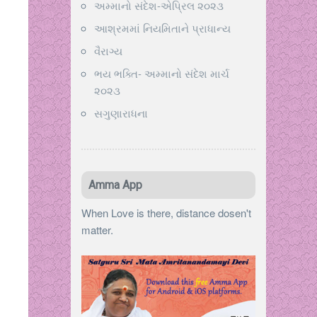
અમ્માનો સંદેશ-એપ્રિલ ૨૦૨૩
આશ્રમમાં નિયમિતાને પ્રાધાન્ય
વૈરાગ્ય
ભય ભક્તિ- અમ્માનો સંદેશ માર્ચ
૨૦૨૩
સગુણારાધના
Amma App
When Love is there, distance dosen't
matter.