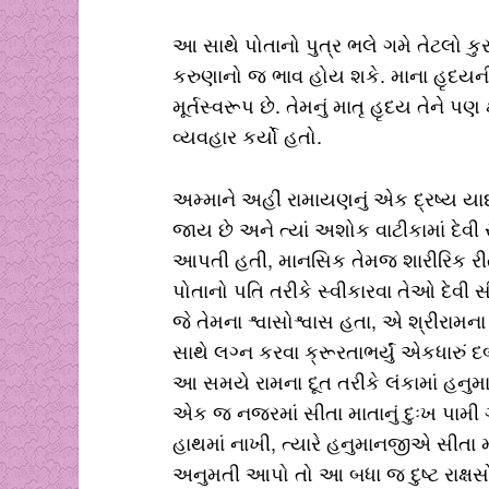
આ સાથે પોતાનો પુત્ર ભલે ગમે તેટલો કુ
કરુણાનો જ ભાવ હોય શકે. માના હૃદયની 
મૂર્તસ્વરૂપ છે. તેમનું માતૃ હૃદય તેને પણ 
વ્યવહાર કર્યો હતો.
અમ્માને અહીં રામાયણનું એક દ્રષ્ય યાદ
જાય છે અને ત્યાં અશોક વાટીકામાં દેવી સી
આપતી હતી, માનસિક તેમજ શારીરિક રીત
પોતાનો પતિ તરીકે સ્વીકારવા તેઓ દેવ
જે તેમના શ્વાસોશ્વાસ હતા, એ શ્રીરામન
સાથે લગ્ન કરવા ક્રૂરતાભર્યું એકધારું દ
આ સમયે રામના દૂત તરીકે લંકામાં હનુ
એક જ નજરમાં સીતા માતાનું દુઃખ પામી 
હાથમાં નાખી, ત્યારે હનુમાનજીએ સીતા મ
અનુમતી આપો તો આ બધા જ દુષ્ટ રાક્ષસ