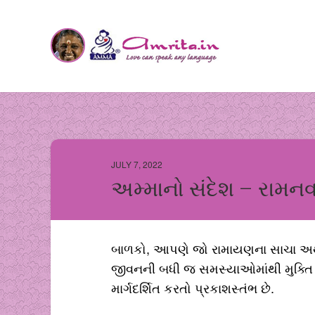
JULY 7, 2022
અમ્માનો સંદેશ – રામન
બાળકો, આપણે જો રામાયણના સાચા અર્થ
જીવનની બધી જ સમસ્યાઓમાંથી મુક્તિ પ્
માર્ગદર્શિત કરતો પ્રકાશસ્તંભ છે.