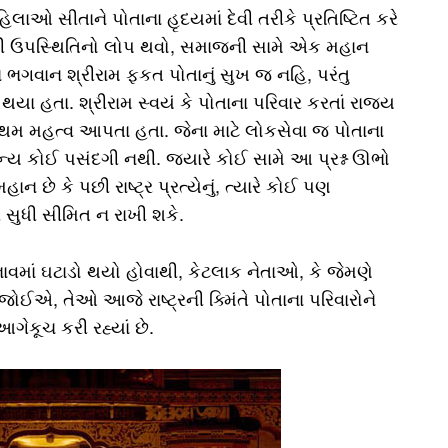
હિલાઓ સીતાને પોતાના હૃદયમાં દેવી તરીકે પ્રતિષ્ટિત કરે
ી ઉપસ્થિતિનો લોપ થવો, સમાજની સામે એક મહાન
વા ભગવાન શ્રીરામ ફકત પોતાનું સુખ જ નહિ, પરંતુ
થયા હતા. શ્રીરામ સ્વયં કે પોતાના પરિવાર કરતાં રાજ્ય
પ્રથમ મહત્વ આપતા હતા. જેના માટે લોકસેવા જ પોતાના
અન્ય કોઈ પસંદગી નથી. જ્યારે કોઈ સામે આ પ્રશ્ન ઊભો
મહાન છે કે પછી રાષ્ટ્ર પ્રત્યેનું, ત્યારે કોઈ પણ
ર સુધી સીમિત ન રાખી શકે.
ાવમાં ઘટાડો થયો હોવાથી, કેટલાક નેતાઓ, કે જેમણે
જોઈએ, તેઓ આજે રાષ્ટ્રની ક્મિંતે પોતાના પરિવારોને
આગેકૂચ કરી રહ્યાં છે.