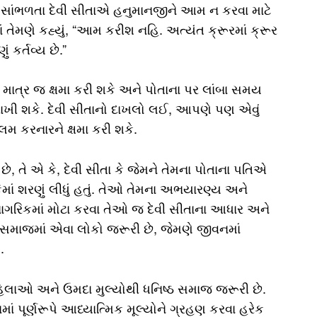
” આ સાંભળતા દેવી સીતાએ હનુમાનજીને આમ ન કરવા માટે
ેમણે કહ્યું, “આમ કરીશ નહિ. અત્યંત ક્રૂરમાં ક્રૂર
કર્તવ્ય છે.”
ીતા માત્ર જ ક્ષમા કરી શકે અને પોતાના પર લાંબા સમય
 રાખી શકે. દેવી સીતાનો દાખલો લઈ, આપણે પણ એવું
 કરનારને ક્ષમા કરી શકે.
 તે એ કે, દેવી સીતા કે જેમને તેમના પોતાના પતિએ
માં શરણું લીધું હતું. તેઓ તેમના અભયારણ્ય અને
ા નાગરિકમાં મોટા કરવા તેઓ જ દેવી સીતાના આધાર અને
ા સમાજમાં એવા લોકો જરૂરી છે, જેમણે જીવનમાં
.
લાઓ અને ઉમદા મુલ્યોથી ધનિષ્ઠ સમાજ જરૂરી છે.
ં પૂર્ણરૂપે આધ્યાત્મિક મૂલ્યોને ગ્રહણ કરવા હરેક