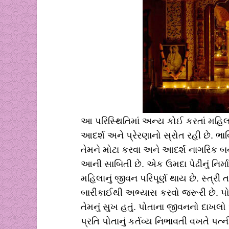
આ પરિસ્થિતિમાં અન્ય કોઈ કરતાં મહિલ
આદર્શ અને પ્રેરણાનો સ્રોત રહી છે. ભ
તેમને મોટા કરવા અને આદર્શ નાગરિક બના
આની સાબિતી છે. એક ઉમદા પેઢીનું નિર
મહિલાનું જીવન પરિપૂર્ણ થાય છે. સ્ત્રી 
બારીકાઈથી અભ્યાસ કરવો જરૂરી છે. પોત
તેમનું સુખ હતું. પોતાના જીવનનો દાખલો
પ્રતિ પોતાનું કર્તવ્ય નિભાવતી વખતે પત