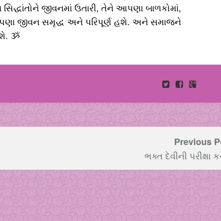
ા સિદ્ધાંતોને જીવનમાં ઉતારી, તેને આપણા બાળકોમાં,
પણા જીવન સમૃદ્ધ અને પરિપૂર્ણ હશે. અને સમાજને
શે. ૐ
Previous P
ભક્ત દેવીની પરીક્ષા કર