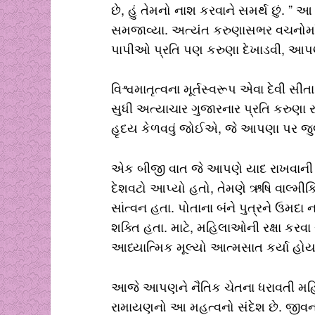
છે, હું તેમનો નાશ કરવાને સમર્થ છું. 
સમજાવ્યા. અત્યંત કરુણાસભર વચનોમાં ત
પાપીઓ પ્રતિ પણ કરુણા દેખાડવી, આપણું 
વિશ્વમાતૃત્વના મૂર્તસ્વરૂપ એવા દેવી સ
સુધી અત્યાચાર ગુજારનાર પ્રતિ કરુણા
હૃદય કેળવવું જોઈએ, જે આપણા પર જુલમ
એક બીજી વાત જે આપણે યાદ રાખવાની છે,
દેશવટો આપ્યો હતો, તેમણે ઋષિ વાલ્મીકિ
સાંત્વન હતા. પોતાના બંને પુત્રને ઉમદ
શક્તિ હતા. માટે, મહિલાઓની રક્ષા કરવ
આધ્યાત્મિક મૂલ્યો આત્મસાત કર્યા હોય
આજે આપણને નૈતિક ચેતના ધરાવતી મહિ
રામાયણનો આ મહત્વનો સંદેશ છે. જીવનમા