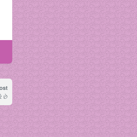
ost
ે છે