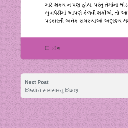
માટે શક્ય ન પણ હોય. પરંતુ તેમાંના થોડ
યુવાપેઢીમાં આપણે કેળવી શકીએ, તો આ
પડકારતી અનેક સમસ્યાઓ અદ્રશ્ય થ
સંદેશ
Next Post
શિષ્યોને સારાસારનુ શિક્ષણ