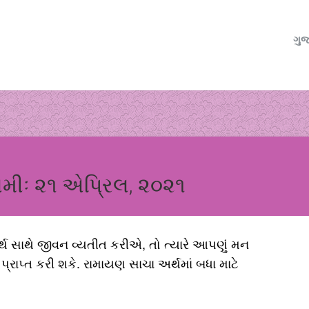
ગુજ
વમીઃ ૨૧ એપ્રિલ, ૨૦૨૧
 સાથે જીવન વ્યતીત કરીએ, તો ત્યારે આપણું મન
રાપ્ત કરી શકે. રામાયણ સાચા અર્થમાં બધા માટે