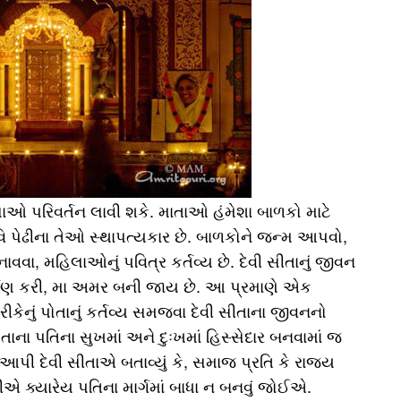
ાઓ પરિવર્તન લાવી શકે. માતાઓ હંમેશા બાળકો માટે
ાવિ પેઢીના તેઓ સ્થાપત્યકાર છે. બાળકોને જન્મ આપવો,
વવા, મહિલાઓનું પવિત્ર કર્તવ્ય છે. દેવી સીતાનું જીવન
્માણ કરી, મા અમર બની જાય છે. આ પ્રમાણે એક
તરીકેનું પોતાનું કર્તવ્ય સમજવા દેવી સીતાના જીવનનો
ાના પતિના સુખમાં અને દુઃખમાં હિસ્સેદાર બનવામાં જ
 આપી દેવી સીતાએ બતાવ્યું કે, સમાજ પ્રતિ કે રાજ્ય
્નીએ ક્યારેય પતિના માર્ગમાં બાધા ન બનવું જોઈએ.