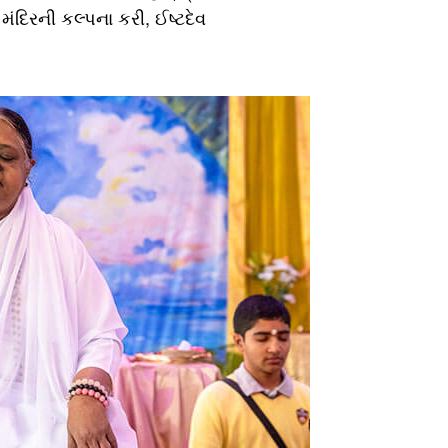
ંદિરની કલ્પના કરી, ઈષ્ટદેવ