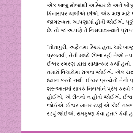
એક બાજુ મોજાંથી અસ્થિર છે અને બીજી
કિનારાપર ચાલીએ છીએ. એક ક્ષણ માટે
જાગરૂકતા આપણામાં હોવી જોઈએ. પૂર્ણ
છે. તો જ આપણે તે નિશ્ચલાવસ્થાને પ્રાપ્ત
“તોતાપુરી, અદ્વૈતમાં સ્થિર હતા. ચારે બા
પ્રગટાવી, તેની મધ્યે ઊભા રહી તેઓ તપ 
ઈશ્વર સ્મરણ દ્વારા સાક્ષાત્કાર કર્યો હતો
તમારાં વિચારોમાં રાખવા જોઈએ. એક ય
ધ્યાન કરતો નથી. ઈશ્વર પ્રત્યેનો તેનો 
શરૂઆતમાં સાધકે નિયમોને પ્રેમ કરવ
હોઈએ, એ રીતનો ન હોવો જોઈએ. ઈશ્વરપ્રે
જોઈએ. ઈશ્વર ખાતર રડવું એ કોઈ નબળાઈ
રડવું જોઈએ. રામકૃષ્ણ કેવા હતા? કેવી હ