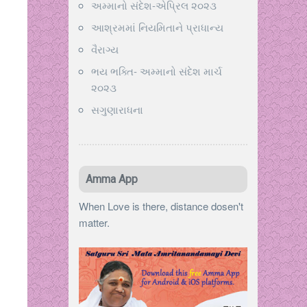
અમ્માનો સંદેશ-એપ્રિલ ૨૦૨૩
આશ્રમમાં નિયમિતાને પ્રાધાન્ય
વૈરાગ્ય
ભય ભક્તિ- અમ્માનો સંદેશ માર્ચ
૨૦૨૩
સગુણારાધના
Amma App
When Love is there, distance dosen't
matter.