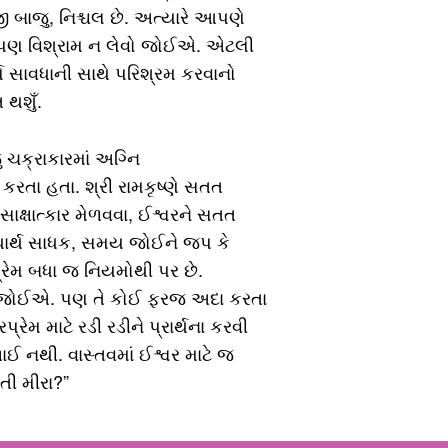
 બાજુ, નિશ્ચલ છે. અત્યારે આપણે
 પણ વિશ્રામ ન લેવો જોઈએ. એટલી
 સાવધાની સાથે પરિશ્રમ કરવાનો
 થશુઁ.
જુ ચક્રાકારમાં અગ્નિ
કરતા હતા. શ્રી રામકૃષ્ણે સતત
. સાક્ષાત્કાર મેળવવા, ઈશ્વરને સતત
થાર્થ સાધક, સમય જોઈને જપ કે
પ્રેમ બધા જ નિયમોથી પર છે.
ો જોઈએ. પણ તે કોઈ ફરજ અદા કરતા
મ માટે રડી રડીને પ્રાર્થના કરવી
 નથી. વાસ્તવમાં ઈશ્વર માટે જ
તી મીરા?”