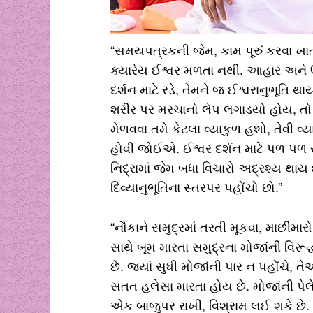
“સમયપત્રકની જેમ, કામ પૂરું કરવા ખાતર
ક્યારેય ઈશ્વર મળતા નથી. આહાર અને ઊ
દર્શન માટે રડે, તેમને જ ઈશ્વરાનુભૂત
શરીર પર મરચાનો લેપ લગાડયો હોય, તો 
મેળવવા તમે કેટલા વ્યાકુળ હશો, તેવી વ્યા
હોવી જોઈએ. ઈશ્વર દર્શન માટે પળ પળ 
નિદ્રામાં જેમ બધા વિચારો અદ્રશ્ય થાય છ
દિવ્યાનુભૂતિના સ્તરપર પહોંચો છો.”
“નૌકાને સમુદ્રમાં તરતી મૂકવા, માછીમા
સાથે બૂમ મારતા સમુદ્રના મોજાંની વિરૂદ્ધ
છે. જ્યાં સુધી મોજાંની પાર ન પહોંચે, 
સતત હલેસા મારતા હોય છે. મોજાંની પેલ
એક બાજુપર રાખી, વિશ્રામ લઈ શકે છે. બ