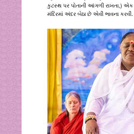
કુટસ્થ પર પોતાની આંગળી રાખતા,) એક મ
મંદિરમાં અંદર બેઠા છે એવી ભાવના કરવી.