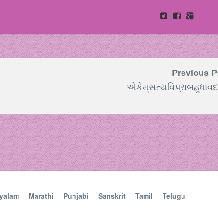
Previous P
એકેમ્‌સત્યવિપ્રાબહુધાવદ
yalam
Marathi
Punjabi
Sanskrit
Tamil
Telugu