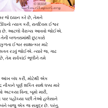
 જે ધ્યાન કરે છે, તેમને
ંઘનો ત્યાગ કરી, રાતદિવસ ઈશ્વર
િ થાય છે. આટલો વૈરાગ્ય આવવો જોઈએ.
તેની બળતરામાંથી છુટકારો
કુળતા ઈશ્વર સાક્ષાત્કાર માટે
સતત રડવું જોઈએ. ત્યારે જ, ગાઢ
ે, તેમ સર્વકાંઈ ભૂલીને તમે
રો આંખ બંધ કરી, મોટેથી એક
 નૌકાને પૂર્ણ શકિત સાથે ધક્કા મારે
તેઓ અટકયા વિના, બૂમો મારી,
ે પાર પહોંચ્યા પછી તેઓ હલેસાને
ંને બાજુ એક જ સમુદ્ર છે. પરંતુ,