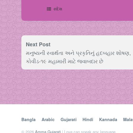
સંદેશ
Next Post
મનુષ્યની સ્વાર્થતા અને પ્રકૃતિનું હદબહાર શોષણ,
કોવીડ-૧૯ મહામારી માટે જવાબદાર છે
Bangla
Arabic
Gujarati
Hindi
Kannada
Mala
© 2026
Amma Gujarati
| Love can speak any language