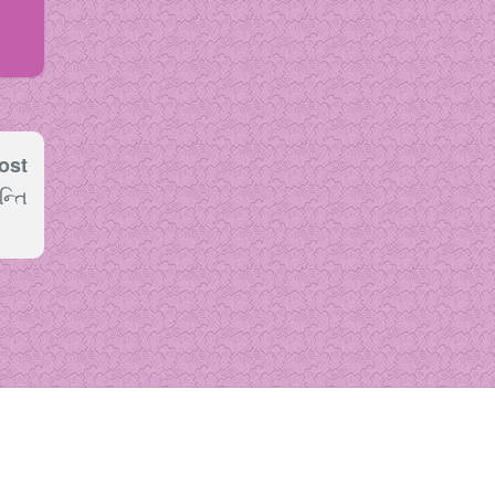
ost
ન્તિ