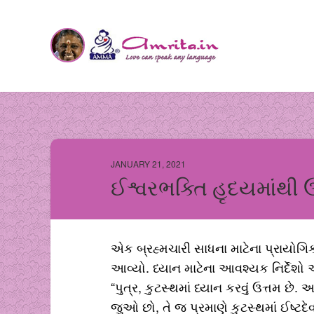
JANUARY 21, 2021
ઈશ્વરભક્તિ હૃદયમાંથ
એક બ્રહ્મચારી સાધના માટેના પ્રાયોગિક 
આવ્યો. ધ્યાન માટેના આવશ્યક નિર્દેશો 
“પુત્ર, કુટસ્થમાં ધ્યાન કરવું ઉત્તમ છે. 
જુઓ છો, તે જ પ્રમાણે કુટસ્થમાં ઈષ્ટદ