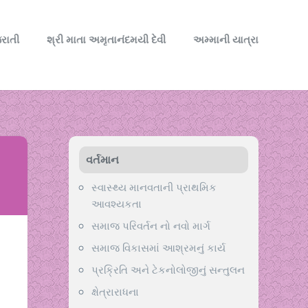
રાતી
શ્રી માતા અમૃતાનંદમયી દેવી
અમ્માની યાત્રા
વર્તમાન
સ્વાસ્થ્ય માનવતાની પ્રાથમિક
આવશ્યકતા
સમાજ પરિવર્તન નો નવો માર્ગ
સમાજ વિકાસમાં આશ્રમનું કાર્ય
પ્રક્રિતિ અને ટેકનોલોજીનું સન્તુલન
ક્ષેત્રારાધના