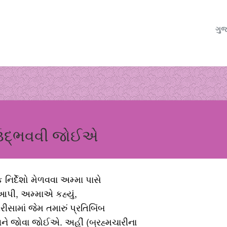
ગુજ
ી ઉદ્ભવવી જોઈએ
નિર્દેશો મેળવવા અમ્મા પાસે
આપી, અમ્માએ કહ્યું,
અરીસામાં જેમ તમારું પ્રતિબિંબ
ેવને જોવા જોઈએ. અહીં (બ્રહ્મચારીના