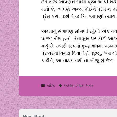
ઈશ્ચર જ આપણને સાચો પ્રેમ આપી શકે.
થતો કે, આપણે અન્ય કોઈને પ્રેમ ન કરવો
પ્રેમ કરો. પછી તે વ્યક્તિ આપણો ત્યા
અમ્માનું સંભાષણ સાંભળી રહેલો એક ન
પાછળ બેઠો હતો. તેના મુખ પર કોઈ આદર 
કર્યું કે, કળરીમંડપમાં કૃષ્ણભાવમાં અમ્મા
પ્રકારના વિનય વિના તેણે પૂછયું, “આ મ
કાઢીને, આ નાટક નથી તો બીજું શું છે?”
સંદેશ
અમ્મા
,
ઈશ્વર
,
ભક્ત
Next Post