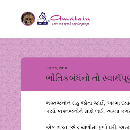
JULY 9, 2018
ભૌતિકબંધંનો તો સ્વાર્થપૂ
ભક્તજનોને રાહ જોતા જોઈ, અમ્મા ધ્યા
કર્યા. ભક્તજનોને સાથે લઈ, અમ્મા કળર
એક ભક્ત, એક થાળીમાં ફળો ધરી, અમ્મા