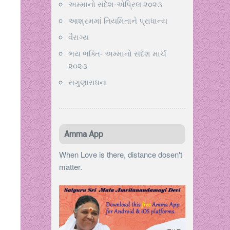
અમ્માનો સંદેશ-એપ્રિલ ૨૦૨૩
આશ્રમમાં નિયમિતાને પ્રાધાન્ય
વૈરાગ્ય
ભય ભક્તિ- અમ્માનો સંદેશ માર્ચ
૨૦૨૩
સગુણારાધના
Amma App
When Love is there, distance dosen't
matter.