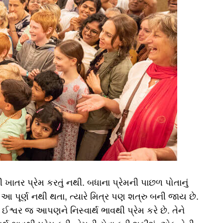
ી ખાતર પ્રેમ કરતું નથી. બધાના પ્રેમની પાછળ પોતાનું
રે આ પૂર્ણ નથી થતા, ત્યારે મિત્ર પણ શત્રુ બની જાય છે.
શ્વર જ આપણને નિસ્વાર્થ ભાવથી પ્રેમ કરે છે. તેને