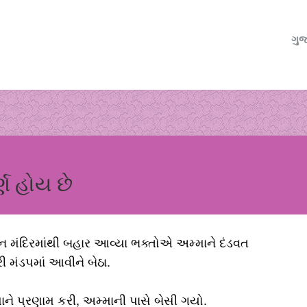
ગુજ
ર્ણ હોય છે
ન મંદિરમાંથી બહાર આવ્યા ભક્તોએ અમ્માને દંડવત
ી મંડપમાં આવીને બેઠા.
ને પ્રણામ કરી, અમ્માની પાસે બેસી ગયો.