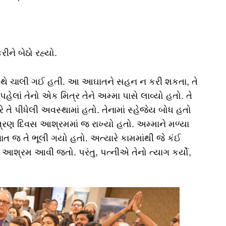
રીને બેઠો રહ્યો.
ષ સાથે ચાલી ગઈ હતી. આ આઘાતને સહન ન કરી શકતા, તે
ેલાં તેનો એક મિત્ર તેને અમ્મા પાસે લાવ્યો હતો. તે
ે તે પીધેલી અવસ્થામાં હતો. તેનામાં સ્હેજેય બોધ હતો
 ત્રણ દિવસ આશ્રમમાં જ રાખ્યો હતો. અમ્માને મળ્યા
ી વાત જ તે ભૂલી ગયો હતો. અત્યારે કામમાંથી જે કંઈ
ે આશ્રમ આવી જતો. પરંતુ, પત્નીએ તેનો ત્યાગ કર્યો,