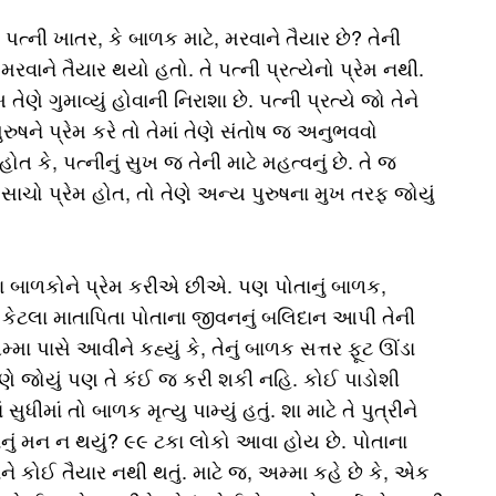
પત્ની ખાતર, કે બાળક માટે, મરવાને તૈયાર છે? તેની
, મરવાને તૈયાર થયો હતો. તે પત્ની પ્રત્યેનો પ્રેમ નથી.
ુખ તેણે ગુમાવ્યું હોવાની નિરાશા છે. પત્ની પ્રત્યે જો તેને
રુષને પ્રેમ કરે તો તેમાં તેણે સંતોષ જ અનુભવવો
ત કે, પત્નીનું સુખ જ તેની માટે મહત્વનું છે. તે જ
ત્યે સાચો પ્રેમ હોત, તો તેણે અન્ય પુરુષના મુખ તરફ જોયું
ળકોને પ્રેમ કરીએ છીએ. પણ પોતાનું બાળક,
રે કેટલા માતાપિતા પોતાના જીવનનું બલિદાન આપી તેની
મા પાસે આવીને કહ્યું કે, તેનું બાળક સત્તર ફૂટ ઊંડા
 તેણે જોયું પણ તે કંઈ જ કરી શકી નહિ. કોઈ પાડોશી
ીમાં તો બાળક મૃત્યુ પામ્યું હતું. શા માટે તે પુત્રીને
વાનું મન ન થયું? ૯૯ ટકા લોકો આવા હોય છે. પોતાના
ને કોઈ તૈયાર નથી થતું. માટે જ, અમ્મા કહે છે કે, એક