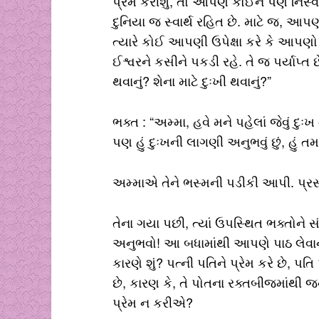
પ્રેમ કરીશું, તો આપણે કોઈને પણ નિસ્વા
દુનિયા જ સ્વાર્થ રહિત છે. માટે જ, આ
ત્યારે કોઈ આપણી ઉપેક્ષા કરે કે આપણો
ઈશ્વરને કસીને પકડી રહે. તે જ પર્યાપ્ત છ
થવાનું? શેના માટે દુઃખી થવાનું?”
ભક્ત : “અમ્મા, હવે મને પહેલાં જેવું દુઃખ 
પણ હું દુઃખની લાગણી અનુભવું છું, હું તમા
અમ્માએ તેને ભસ્મની પડીકી આપી. પ્રસ
તેના ગયા પછી, ત્યાં ઉપસ્થિત ભક્તોને 
અનુભવો! આ બધામાંથી આપણે પાઠ લેવાનો છે.
કારણે શું? પત્ની પતિને પ્રેમ કરે છે, પતિ
છે, કારણ કે, તે પોતના રક્તબીજમાંથી 
પ્રેમ ન કરીએ?