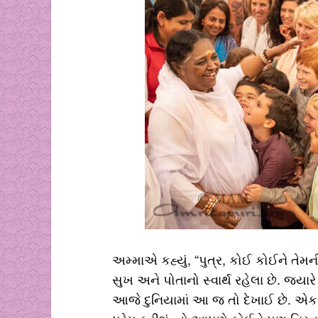
અમ્માએ કહ્યું, “પુત્ર, કોઈ કોઈને તેમન
સુખ અને પોતાનો સ્વાર્થ રહેલા છે. જ્યા
આજે દુનિયામાં આ જ તો દેખાઈ છે. એક ઈ