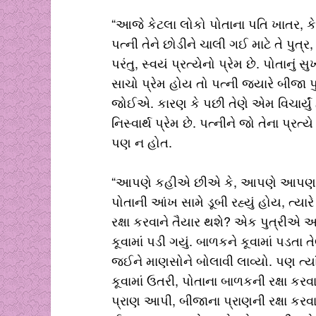
“આજે કેટલા લોકો પોતાના પતિ ખાતર, કે 
પત્ની તેને છોડીને ચાલી ગઈ માટે તે પુત્ર
પરંતુ, સ્વયં પ્રત્યેનો પ્રેમ છે. પોતાનું સ
સાચો પ્રેમ હોય તો પત્ની જ્યારે બીજા પુ
જોઈએ. કારણ કે પછી તેણે એમ વિચાર્યું હો
નિસ્વાર્થ પ્રેમ છે. પત્નીને જો તેના પ્ર
પણ ન હોત.
“આપણે કહીએ છીએ કે, આપણે આપણા બા
પોતાની આંખ સામે ડૂબી રહ્યું હોય, ત્યા
રક્ષા કરવાને તૈયાર થશે? એક પુત્રીએ અમ્
કૂવામાં પડી ગયું. બાળકને કૂવામાં પડતા
જઈને માણસોને બોલાવી લાવ્યો. પણ ત્યાં સુધ
કૂવામાં ઉતરી, પોતાના બાળકની રક્ષા કર
પ્રાણ આપી, બીજાના પ્રાણની રક્ષા કરવા