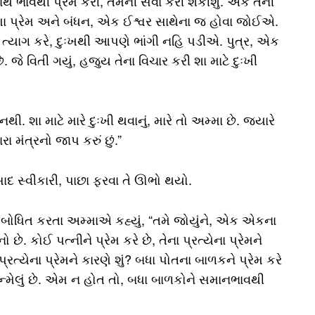
ર્થ ભાવથી પ્રેમ કરી, તેમની સેવા કરી શકીશું. એક તેની
પણા પ્રેમ અને બંધન, એક ઈશ્વર સાથેના જ હોવા જોઈએ.
 ત્યાગ કરે, દુઃખથી આપણે ભાંગી નહિ પડીએ. પુત્ર, એક
ે. જે વિતી ગયું, હજુય તેના વિચાર કરી શા માટે દુઃખી
નથી. શા માટે મારે દુઃખી થવાનું, મારે તો અમ્મા છે. જ્યારે
રા મંત્રનો જાપ કરું છું.”
ાદ સ્વીકારી, પાછા ફરવા તે ઊભો થયો.
સંબોધિત કરતા અમ્માએ કહ્યું, “તમે જોયુંને, એક એકના
 કોઈ પત્નીને પ્રેમ કરે છે, તેના પ્રત્યેના પ્રેમને
 પ્રત્યેના પ્રેમને કારણે શું? બધા પોતના બાળકને પ્રેમ કરે
જન્મેલું છે. એમ ન હોત તો, બધા બાળકોને સમાનભાવથી