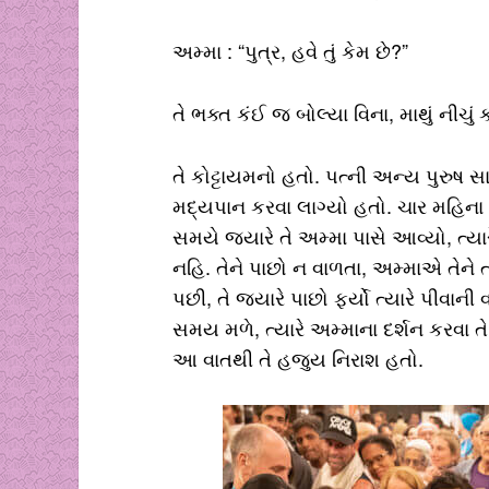
અમ્મા : “પુત્ર, હવે તું કેમ છે?”
તે ભક્ત કંઈ જ બોલ્યા વિના, માથું નીચું ક
તે કોટ્ટાયમનો હતો. પત્ની અન્ય પુરુ
મદ્યપાન કરવા લાગ્યો હતો. ચાર મહિના પહ
સમયે જ્યારે તે અમ્મા પાસે આવ્યો, ત્યાર
નહિ. તેને પાછો ન વાળતા, અમ્માએ તેને
પછી, તે જ્યારે પાછો ફર્યો ત્યારે પીવાન
સમય મળે, ત્યારે અમ્માના દર્શન કરવા ત
આ વાતથી તે હજુય નિરાશ હતો.