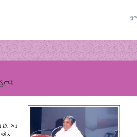
ગુજ
હત્વ
્ય છે. આ
ું એક