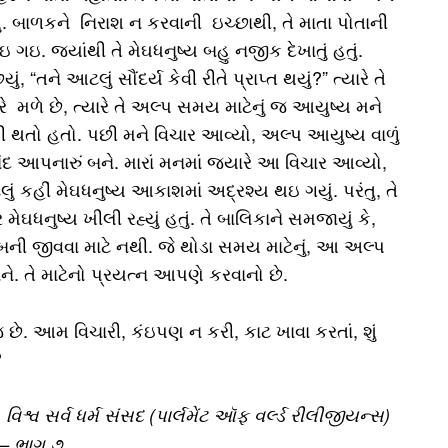
ં. બાળકને નિરાશ ન કરવાની ઇચ્છાથી, તે માતા પોતાની
લઇ ગઇ. જયાંથી તે મેઘધનુષ્ય બહુ નજીક દેખાતું હતું.
 “તને આટલું સૌંદર્ય કેવી રીતે પ્રાપ્ત થયું?” ત્યારે તે
રે મળે છે, ત્યારે તે અલ્પ સમય માટેનું જ આયુષ્ય મને
ઃખી થતો હતો. પછી મને વિચાર આવ્યો, અલ્પ આયુષ્ય વાળું
 આપનારું બને. મારાં મનમાં જયારે આ વિચાર આવ્યો,
લું કહીં મેઘધનુષ્ય આકાશમાં અદ્રશ્ય થઇ ગયું. પરંતુ, તે
ેઘધનુષ્ય ખીલી રહ્યું હતું. તે બાલિકાને સમજાયું કે,
બની જીવવા માટે નથી. જે થોડા સમય માટેનું, આ અલ્પ
ે. તે માટેનો પ્રયત્ન આપણે કરવાનો છે.
ે. આમ વિચારી, કંઇપણ ન કરી, કાટ ખાવા કરતાં, શું
?
 વિશ્વ સર્વ ધર્મ સંસદ (પાર્લમેંટ ઑફ વર્લ્ડ રીલીજીયન્સ)
 – ભાગ ૭