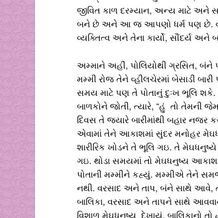
જીવિત કાળ દરમ્યાન, અન્ય માટે અને સમા
બને છે અને આ જ આપણો ધર્મ પણ છે. વ્યક
વ્યક્તિત્વ અને તેના કાર્યો, સૌંદર્ય અને બ
અમ્માને અહીં, પોલિયોથી ગ્રસિત, બંને
મમ્મી રોજ તેને વ્હીલચેરમાં બેસાડી બારી 
સમય માટે પણ તે પોતાનું દુઃખ ભૂલિ શકે.
બાળકોને જોતી, ત્યારે, “હું તો તેમની
દિવસ તે જયારે બારીમાંથી બહાર નજર કર
એવામાં તેને આકાશમાં સુંદર મનોહર મેઘધન
શારીરિક ખોડને તે ભૂલિ ગઇ. તે મેઘધનુષ્ય
ગઇ. થોડા સમયમાં તો મેઘધનુષ્ય આકાશમા
પોતાની મમ્મીને કહ્યું. મમ્મીએ તેને સમજ
નથી. વરસાદ અને તાપ, બંને સાથે આવે, ત
બાલિકા, વરસાદ અને તાપને સાથે આવવ
વિશાળ મેઘધનુષ્ય દેખાયું. બાલિકાનો તો