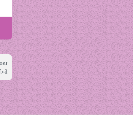
ost
રીબી