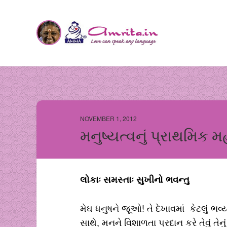
NOVEMBER 1, 2012
મનુષ્યત્વનું પ્રાથમિક મ
લોકાઃ સમસ્તાઃ સુખીનો ભવન્તુ
મેઘ ધનુષને જૂઓ! તે દેખાવમાં કેટલું ભવ
સાથે, મનને વિશાળતા પ્રદાન કરે તેવું તેન