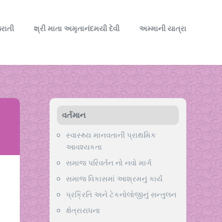
રાતી
શ્રી માતા અમૃતાનંદમયી દેવી
અમ્માની યાત્રા
વર્તમાન
સ્વાસ્થ્ય માનવતાની પ્રાથમિક
આવશ્યકતા
સમાજ પરિવર્તન નો નવો માર્ગ
સમાજ વિકાસમાં આશ્રમનું કાર્ય
પ્રક્રિતિ અને ટેકનોલોજીનું સન્તુલન
ક્ષેત્રારાધના