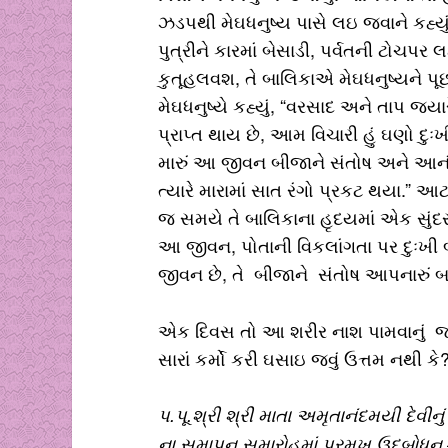
ઝડપથી મેઘધનુષ્ય પાસે લઇ જવાને કહ્યુ
પુત્રીને કારમાં બેસાડી, પર્વતની ટોચપર 
કુતૂહલવશ, તે બાલિકાએ મેઘધનુષ્યને પૂછયું,
મેઘધનુષ્યે કહ્યું, “વરસાદ અને તાપ જયા
પ્રાપ્ત થાય છે, આમ વિચારી હું ઘણો દુ
મારું આ જીવન બીજાને સંતોષ અને આનંદ
ત્યારે મારામાં સાત રંગો પ્રકટ થયા.” આટ
જ સમયે તે બાલિકાના હૃદયમાં એક સુંદર મ
આ જીવન, પોતાની વિકલાંગતા પર દુઃખી 
જીવન છે, તે બીજાને સંતોષ આપનારું બન
એક દિવસ તો આ શરીર નાશ પામવાનું જ છ
સારાં કર્મો કરી ઘસાઇ જવું ઉત્તમ નથી કે
પ.પૂ.શ્રી શ્રી માતા અમૃતાનંદમયી દેવીનું
ના સમાપન સમારોહમાં પ્રમુખ ઉદ્બોધન