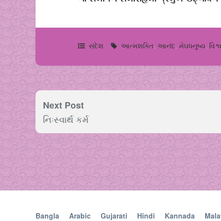
સંદેશ
આત્મશક્તિ
,
આનંદ
,
મેઘધનુષ્ય
,
વિશ્
Next Post
નિઃસ્વાર્થ કર્મ
Bangla
Arabic
Gujarati
Hindi
Kannada
Mala