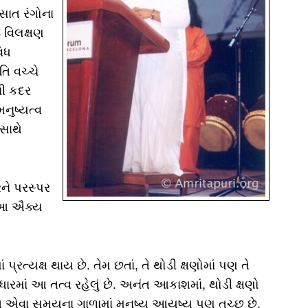
સાત રંગોના
જ વિલક્ષણ
વિધ
તિ વચ્ચે
ની કદર
નુષ્યત્વ
સાથે
ને પરસ્પર
જ આ ઐક્ય
પ્રત્યક્ષ થાય છે. તેમ છતાં, તે થોડી ક્ષણોમાં પણ તે
રમાં આ તત્વ રહેલું છે. અનંત આકાશમાં, થોડી ક્ષણો
ત એવા સમયના ગાળામાં મનુષ્ય આયુષ્ય પણ તુચ્છ છે.