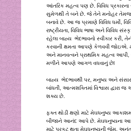
આંતરિક મહત્વ પણ છે. વિવિધ પ્રકારના 
સુમેળથી તે બને છે. જે તેને મનોહર તેમ
બનાવે છે. આ જ પ્રમાણે વિવિધ ધર્મો, વિ
રાષ્ટ્રીયતા, વિવિધ ભાષા અને વિવિધ સંસ્કૃ
રહેલા બાહ્ય ભેદભાવનો સ્વીકાર કરી, તે
કરવાની ક્ષમતા આપણે કેળવવી જોઇએ. મ
અને માનવત્વને પ્રાથમિક મહત્વ આપી, 
મળીને આપણે આગળ વધવાનું છેl
બાહ્ય ભેદભાવથી પર, મનુષ્ય અને સંસાર
બાંધતી, આત્મશક્તિમાં વિશ્વાસ દ્વારા 
શક્ય છે.
ફક્ત થોડી ક્ષણો માટે મેઘધનુષ્ય આકાશમાં 
બીજાને આનંદ આપે છે. મેઘધનુષ્યના આધા
માટે પ્રકટ થતા મેઘધનુષ્યની જેમ, અનં