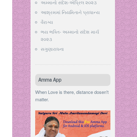
અમ્માનો સંદેશ-એપ્રિલ ૨૦૨૩
આશ્રમમાં નિયમિતાને પ્રાધાન્ય
વૈરાગ્ય
ભય ભક્તિ- અમ્માનો સંદેશ માર્ચ
૨૦૨૩
સગુણારાધના
Amma App
When Love is there, distance dosen't
matter.