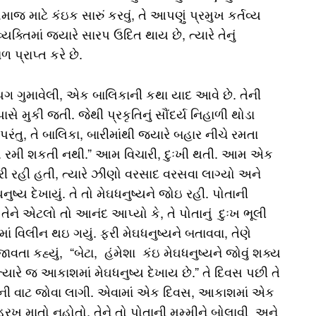
જ માટે કંઇક સારું કરવું, તે આપણું પ્રમુખ કર્તવ્ય
્તિમાં જયારે સારપ ઉદિત થાય છે, ત્યારે તેનું
ળ પ્રાપ્ત કરે છે.
 પગ ગુમાવેલી, એક બાલિકાની કથા યાદ આવે છે. તેની
પાસે મુકી જતી. જેથી પ્રકૃતિનું સૌંદર્ય નિહાળી થોડા
 પરંતુ, તે બાલિકા, બારીમાંથી જયારે બહાર નીચે રમતા
 જેમ રમી શકતી નથી.” આમ વિચારી, દુઃખી થતી. આમ એક
ી રહી હતી, ત્યારે ઝીણો વરસાદ વરસવા લાગ્યો અને
ુષ્ય દેખાયું. તે તો મેઘધનુષ્યને જોઇ રહી. પોતાની
ે તેને એટલો તો આનંદ આપ્યો કે, તે પોતાનું દુઃખ ભૂલી
ં વિલીન થઇ ગયું. ફરી મેઘધનુષ્યને બતાવવા, તેણે
ાવતા કહ્યું, “બેટા, હંમેશા કંઇ મેઘધનુષ્યને જોવું શક્ય
્યારે જ આકાશમાં મેઘધનુષ્ય દેખાય છે.” તે દિવસ પછી તે
ાની વાટ જોવા લાગી. એવામાં એક દિવસ, આકાશમાં એક
 હરખ માતો નહોતો. તેને તો પોતાની મમ્મીને બોલાવી અને