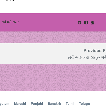
વ સર્વ ધર્મ સંસદ
Previous P
સર્વ સામાન્ય શત્રુ ગ
yalam
Marathi
Punjabi
Sanskrit
Tamil
Telugu