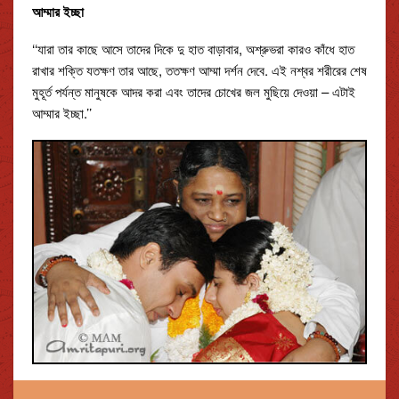
আম্মার ইচ্ছা
‘‘যারা তার কাছে আসে তাদের দিকে দু হাত বাড়াবার, অশ্রুভরা কারও কাঁধে হাত
রাখার শক্তি যতক্ষণ তার আছে, ততক্ষণ আম্মা দর্শন দেবে. এই নশ্বর শরীরের শেষ
মুহূর্ত পর্যন্ত মানুষকে আদর করা এবং তাদের চোখের জল মুছিয়ে দেওয়া – এটাই
আম্মার ইচ্ছা.’’