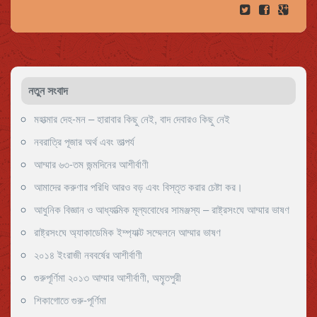
নতুন সংবাদ
মহাত্মার দেহ-মন – হারাবার কিছু নেই, বাদ দেবারও কিছু নেই
নবরাত্রি পূজার অর্থ এবং তাত্পর্য
আম্মার ৬৩-তম জন্মদিনের আশীর্বাণী
আমাদের করুণার পরিধি আরও বড় এবং বিস্তৃত করার চেষ্টা কর।
আধুনিক বিজ্ঞান ও আধ্যাত্মিক মূল্যবোধের সামঞ্জস্য – রাষ্ট্রসংঘে আম্মার ভাষণ
রাষ্ট্রসংঘে অ্যাকাডেমিক ইম্প্যাক্ট সম্মেলনে আম্মার ভাষণ
২০১৪ ইংরাজী নববর্ষের আশীর্বাণী
গুরুপূর্ণিমা ২০১৩ আম্মার আশীর্বাণী, অমৄতপুরী
শিকাগোতে গুরু-পূর্ণিমা