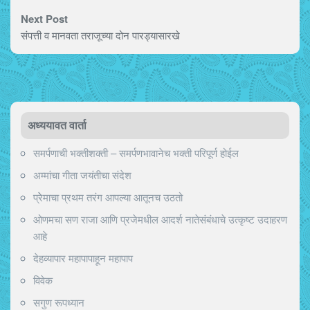
Next Post
संपत्ती व मानवता तराजूच्या दोन पारड्यासारखे
अध्ययावत वार्ता
समर्पणाची भक्तीशक्ती – समर्पणभावानेच भक्ती परिपूर्ण होईल
अम्मांचा गीता जयंतीचा संदेश
प्रेेमाचा प्रथम तरंग आपल्या आतूनच उठतो
ओणमचा सण राजा आणि प्रजेमधील आदर्श नातेसंबंधाचे उत्कृष्ट उदाहरण
आहे
देहव्यापार महापापाहून महापाप
विवेक
सगुण रूपध्यान