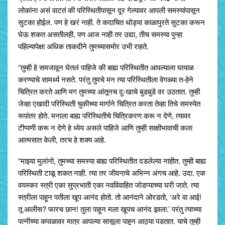
लोकांना असं वाटतं की परिस्थितीपासून दूर गेल्यावर आपली समस्यांपासून
सुटका होईल. पण हे खरं नाही. ते कदाचित थोड्या काळापुरते सुटका करून
घेऊ शकत असतीलही, पण आज नाही तर उद्या, तीच समस्या पुन्हा
पहिल्यापेक्षा अधिक ताकदीने तुमच्यासमोर उभी राहते.
“तुम्ही हे समजावून घेतलं पाहिजे की बाह्य परिस्थितीत आपल्याला घायाळ
करण्याचे सामर्थ्य नसते. परंतु तुमचे मन त्या परिस्थितीला वेगळ्या त-हेने
चित्रित करते आणि मग तुमच्या आंतूनच दुःखाचे बुडबुडे वर उठतात. तुम्ही
जेव्हा एखादी परिस्थिती चुकीच्या मार्गाने चित्रित करता तेव्हा तिचे समस्येत
रूपांतर होते. मनाला बाह्य परिस्थितीचे चित्रिकरण करू न देणे, त्यावर
टीप्पणी करू न देणे हे ध्येय असले पाहिजे आणि तुम्ही साक्षीभावाची कला
आत्मसात केली, तरच हे शक्य आहे.
“माझ्या मुलांनो, तुमच्या समस्या बाह्य परिस्थितीत दडलेल्या नाहीत. तुम्ही बाह्य
परिस्थिती टाळू शकत नाही. त्या तर जीवनाचे अभिन्न अंगच आहे. उदा. एक
वयस्कर स्त्री एका सुप्रभाती एका नवविवाहित जोडप्याच्या घरी जाते. त्या
स्त्रीला पाहून पतीला खूप आनंद होतो. तो आनंदाने ओरडतो, ‘अरे वा आई!
तू आलीस? फारच छान! तुला पाहून मला खूपच आनंद झाला.’ परंतु त्याच्या
पत्नीच्या कपाळावर मात्र आपल्या सासूला पाहून आठ्या पडतात. याचे तुम्ही