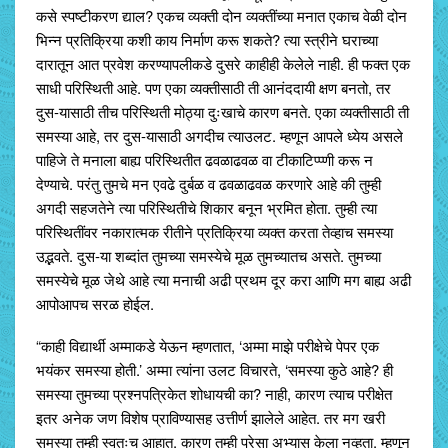
कसे स्पष्टीकरण द्याल? एकच व्यक्ती दोन व्यक्तींच्या मनात एकाच वेळी दोन
भिन्न प्रतिक्रिया कशी काय निर्माण करू शकते? त्या स्त्रीने घराच्या
दारातून आत प्रवेश करण्यापलीकडे दुसरे काहीही केलेले नाही. ही फक्त एक
साधी परिस्थिती आहे. पण एका व्यक्तीसाठी ती आनंददायी क्षण बनतो, तर
दुस-यासाठी तीच परिस्थिती मोठ्या दुःखाचे कारण बनते. एका व्यक्तीसाठी ती
समस्या आहे, तर दुस-यासाठी अगदीच त्याउलट. म्हणून आपले ध्येय असले
पाहिजे ते मनाला बाह्य परिस्थितीत ढवळाढवळ वा टीकाटिप्प्णी करू न
देण्याचे. परंतु तुमचे मन एवढे दुर्बळ व ढवळाढवळ करणारे आहे की तुम्ही
अगदी सहजतेने त्या परिस्थितीचे शिकार बनून भ्रमित होता. तुम्ही त्या
परिस्थितींवर नकारात्मक रीतीने प्रतिक्रिया व्यक्त करता तेव्हाच समस्या
उद्भवते. दुस-या शब्दांत तुमच्या समस्येचे मूळ तुमच्यातच असते. तुमच्या
समस्येचे मूळ जेथे आहे त्या मनाची अढी प्रथम दूर करा आणि मग बाह्य अढी
आपोआपच सरळ होईल.
“काही विद्यार्थी अम्माकडे येऊन म्हणतात, ‘अम्मा माझे परीक्षेचे पेपर एक
भयंकर समस्या होती.’ अम्मा त्यांना उलट विचारते, ‘समस्या कुठे आहे? ही
समस्या तुमच्या प्रश्नपत्रिकेत शोधायची का? नाही, कारण त्याच परीक्षेत
इतर अनेक जण विशेष प्राविण्यासह उत्तीर्ण झालेले आहेत. तर मग खरी
समस्या तुम्ही स्वतःच आहात, कारण तुम्ही पुरेसा अभ्यास केला नव्हता. म्हणून