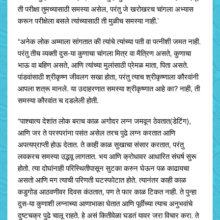
ती परीक्षा तुमच्यासाठी समस्या असेल, परंतु जे खरोखरच चांगला अभ्यास
करून परीक्षेला बसले त्यांच्यासाठी ती मुळीच समस्या नाही.’
“अनेक लोक अम्माला सांगतात की त्यांचे त्यांच्या पती वा पत्नीशी जमत नाही.
परंतु तीच व्यक्ती दुस-या कुणाचा चांगला मित्र वा मैत्रिण असते, कुणाचा
भाऊ वा बहिण असते, आणि त्यांच्या मुलांसाठी प्रेमळ माता, पिता असते.
पांडवांसाठी श्रीकृष्ण जीवलग सखा होता, परंतु त्याच श्रीकृष्णाला कौरवांनी
आपला शत्रू मानले. या उदाहरणात समस्या श्रीकृष्णात आहे का? नाही, ती
समस्या कौरवांत च दडलेली होती.
“पाश्चात्य देशांत लोक बराच काळ अगोदर लग्न जमवून ठेवतात(डेटिंग),
आणि जर ते परस्परांना पसंत असेल तरच पुढे लग्न करतात आणि
अपत्यप्राप्ती होऊ देतात. ते काही काळ सुखाचा संसार करतात, परंतु
लवकरच समस्या उद्भवू लागतात. भय आणि क्रोधावर आधारित संघर्ष सुरू
होतो. त्या दोघांनाही परिस्थितीपासून सुटका करुन घेऊन पळ काढायचा
असतो आणि मग त्याची परिणती घटस्फोटात होते. त्यानंतर काही काळ
कडुगोड आठवणीवर दिवस कंठतात, पण ते फार काळ टिकत नाही. ते पुन्हा
दुस-या कुणाशी लग्नाच्या आणाभाका घेतात आणि पूर्वीच्या त्याच अनुभवांचे
दुष्टचक्र पुढे चालू राहते. हे असं कितीवेळा घडतं यावर जरा विचार करा. ते