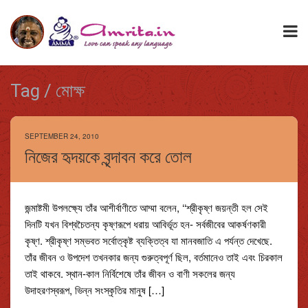
Tag / মোক্ষ
SEPTEMBER 24, 2010
নিজের হৃদয়কে বৃন্দাবন করে তোল
জন্মাষ্টমী উপলক্ষ্যে তাঁর আশীর্বাণীতে আম্মা বলেন, ‘‘শ্রীকৃষ্ণ জয়ন্তী হল সেই
দিনটি যখন বিশ্বচৈতন্য কৃষ্ণরূপে ধরায় আবির্ভূত হন- সর্বজীবের আকর্ষণকারী
কৃষ্ণ. শ্রীকৃষ্ণ সম্ভবত সর্বোত্কৃষ্ট ব্যক্তিত্ব যা মানবজাতি এ পর্যন্ত দেখেছে.
তাঁর জীবন ও উপদেশ তখনকার জন্য গুরুত্বপূর্ণ ছিল, বর্তমানেও তাই এবং চিরকাল
তাই থাকবে. স্থান-কাল নির্বিশেষে তাঁর জীবন ও বাণী সকলের জন্য
উদাহরণস্বরূপ, ভিন্ন সংস্কৃতির মানুষ […]