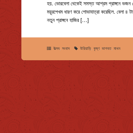
হয়. ভোরবেলা থেকেই সমস্ত আশ্রম প্রাঙ্গনে ভজন শো
ময়ূরপেখম ধারণ করে শোভাযাত্রা করেছিল. বেলা ৪ টা
নতুন প্রাঙ্গনে হাজির […]
উত্সব
,
সংবাদ
উরিয়াড়ি
,
কৃষ্ণ
,
ভাগবত
,
মাখন