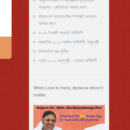
সামঞ্জস্য – রাষ্ট্রসংঘে আম্মার ভাষণ
রাষ্ট্রসংঘে অ্যাকাডেমিক ইম্প্যাক্ট সম্মেলনে
আম্মার ভাষণ
২০১৪ ইংরাজী নববর্ষের আশীর্বাণী
গুরুপূর্ণিমা ২০১৩ আম্মার আশীর্বাণী, অমৄতপুরী
শিকাগোতে গুরু-পূর্ণিমা
ওনাম ২০১২, অমৃতপুরী – আম্মার আশীর্বাণী
When Love is there, distance dosen't
matter.