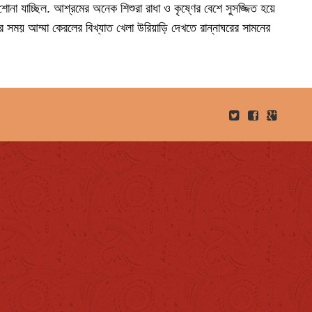
না যাচ্ছিল. আশ্রমের অনেক শিশুরা রাধা ও কৃষ্ণের বেশে সুসজ্জিত হয়ে
র সময় আম্মা কেরলের বিখ্যাত খেলা উরিয়াড়ি দেখতে রান্নাঘরের সামনের