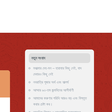
নতুন সংবাদ
মহাত্মার দেহ-মন – হারাবার কিছু নেই, বাদ
দেবারও কিছু নেই
নবরাত্রি পূজার অর্থ এবং তাত্পর্য
আম্মার ৬৩-তম জন্মদিনের আশীর্বাণী
আমাদের করুণার পরিধি আরও বড় এবং বিস্তৃত
করার চেষ্টা কর।
আধুনিক বিজ্ঞান ও আধ্যাত্মিক মূল্যবোধের