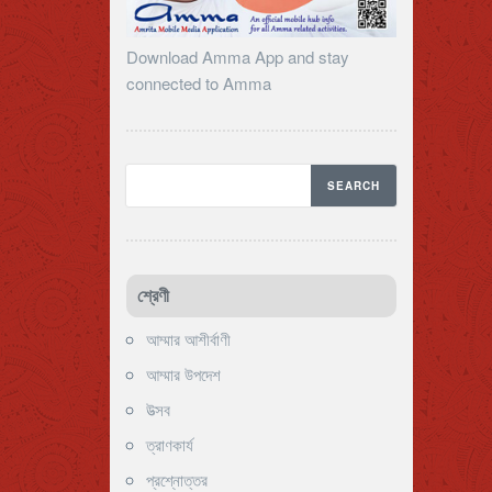
Download Amma App and stay
connected to Amma
শ্রেণী
আম্মার আশীর্বাণী
আম্মার উপদেশ
উত্সব
ত্রাণকার্য
প্রশ্নোত্তর