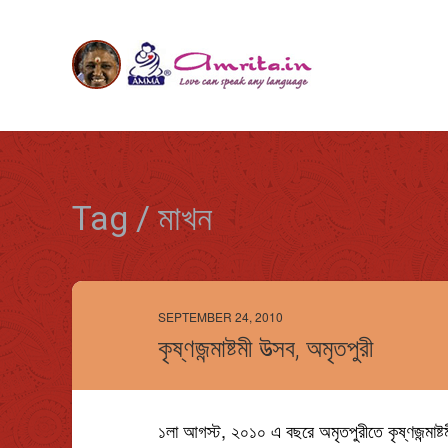
Tag / মাখন
SEPTEMBER 24, 2010
কৃষ্ণজন্মাষ্টমী উত্সব, অমৃতপুরী
১লা আগস্ট, ২০১০ এ বছরে অমৃতপুরীতে কৃষ্ণজন্মাষ্ট