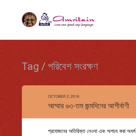
Tag / পরিবেশ সংরক্ষণ
OCTOBER 2, 2016
আম্মার ৬৩-তম জন্মদিনের আশীর্বাণী
প্রযোজনের অতিরিক্ত নেওযা এবং অপচয করা অধর্ম।