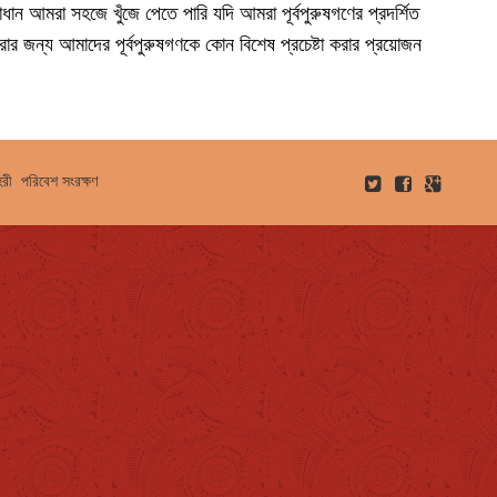
মাধান আমরা সহজে খুঁজে পেতে পারি যদি আমরা পূর্বপুরুষগণের প্রদর্শিত
ার জন্য আমাদের পূর্বপুরুষগণকে কোন বিশেষ প্রচেষ্টা করার প্রয়োজন
হরী
,
পরিবেশ সংরক্ষণ