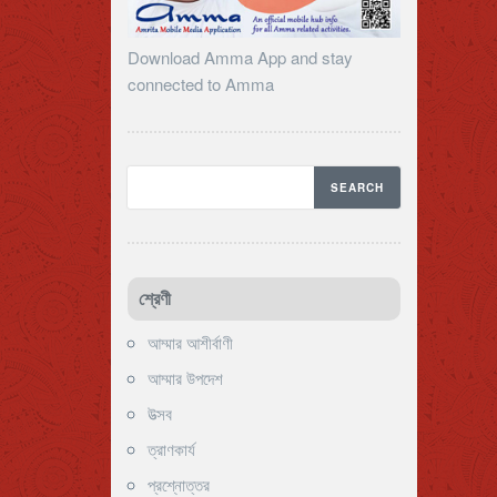
Download Amma App and stay
connected to Amma
শ্রেণী
আম্মার আশীর্বাণী
আম্মার উপদেশ
উত্সব
ত্রাণকার্য
প্রশ্নোত্তর