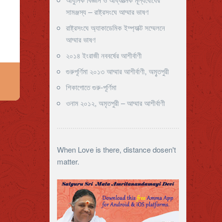
সামঞ্জস্য – রাষ্ট্রসংঘে আম্মার ভাষণ
রাষ্ট্রসংঘে অ্যাকাডেমিক ইম্প্যাক্ট সম্মেলনে
আম্মার ভাষণ
২০১৪ ইংরাজী নববর্ষের আশীর্বাণী
গুরুপূর্ণিমা ২০১৩ আম্মার আশীর্বাণী, অমৄতপুরী
শিকাগোতে গুরু-পূর্ণিমা
ওনাম ২০১২, অমৃতপুরী – আম্মার আশীর্বাণী
When Love is there, distance dosen't
matter.