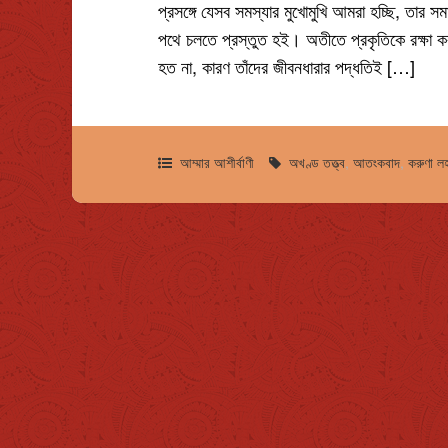
প্রসঙ্গে যেসব সমস্যার মুখোমুখি আমরা হচ্ছি, তার স
পথে চলতে প্রস্তুত হই। অতীতে প্রকৃতিকে রক্ষা কর
হত না, কারণ তাঁদের জীবনধারার পদ্ধতিই […]
আম্মার আশীর্বাণী
অখণ্ড তত্ত্ব
,
আতংকবাদ
,
করুণা ল