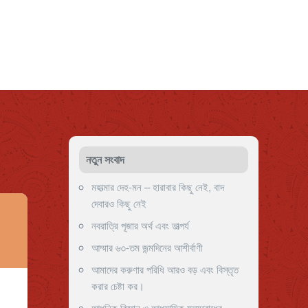
নতুন সংবাদ
মহাত্মার দেহ-মন – হারাবার কিছু নেই, বাদ
দেবারও কিছু নেই
নবরাত্রি পূজার অর্থ এবং তাত্পর্য
আম্মার ৬৩-তম জন্মদিনের আশীর্বাণী
আমাদের করুণার পরিধি আরও বড় এবং বিস্তৃত
করার চেষ্টা কর।
আধুনিক বিজ্ঞান ও আধ্যাত্মিক মূল্যবোধের