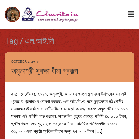
Tag / এল.আই.সি
OCTOBER 2, 2010
অমৃতাশ্রী সুরক্ষা বীমা প্রকল্প
২৭শে সেপ্টেম্বর, ২০১০, অমৃতপুরী. আম্মার ৫৭-তম জন্মদিবস উপলক্ষ্যে মঠ এই
প্রকল্পের প্রসারণের ঘোষণা করেছে. এল.আই.সি.-র সঙ্গে যুক্তভাবে মঠ গোষ্ঠীর
সদস্যদের জীবনবীমা ও দুর্ঘটনাবীমার ব্যবস্থা করেছে. শুরুতে অমৃতাশ্রীর ১০,০০০
সদস্যা এই পলিসি লাভ করবেন. স্বাভাবিক মৃত্যুর ক্ষেত্রে পলিসি ৪০,০০০ টাকা,
দুর্ঘটনাগ্রস্ত হয়ে মৃত্যু হলে ৮৫,০০০ টাকা, সাময়িক প্রতিবন্ধীতার জন্য
৩৫,০০০ এবং স্থায়ী প্রতিবন্ধীতার জন্য ৭৫,০০০ টাকা […]