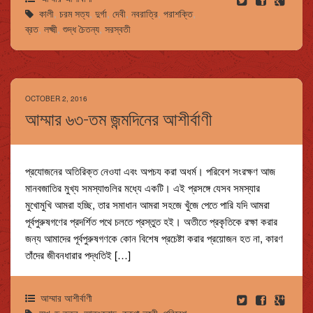
কালী
,
চরম সত্য
,
দুর্গা
,
দেবী
,
নবরাত্রি
,
পরাশক্তি
,
ব্রত
,
লক্ষ্মী
,
শুদ্ধ চৈতন্য
,
সরস্বতী
OCTOBER 2, 2016
আম্মার ৬৩-তম জন্মদিনের আশীর্বাণী
প্রযোজনের অতিরিক্ত নেওযা এবং অপচয করা অধর্ম। পরিবেশ সংরক্ষণ আজ
মানবজাতির মুখ্য সমস্যাগুলির মধ্যে একটি। এই প্রসঙ্গে যেসব সমস্যার
মুখোমুখি আমরা হচ্ছি, তার সমাধান আমরা সহজে খুঁজে পেতে পারি যদি আমরা
পূর্বপুরুষগণের প্রদর্শিত পথে চলতে প্রস্তুত হই। অতীতে প্রকৃতিকে রক্ষা করার
জন্য আমাদের পূর্বপুরুষগণকে কোন বিশেষ প্রচেষ্টা করার প্রয়োজন হত না, কারণ
তাঁদের জীবনধারার পদ্ধতিই […]
আম্মার আশীর্বাণী
অখণ্ড তত্ত্ব
,
আতংকবাদ
,
করুণা লহরী
,
পরিবেশ